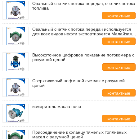
Овальный счетчик потока передач, счетчик потока
топлива
контактные
данные
Овальный счетчик потока передач используется
для всех видов нефти экспортируется Малайзия
много раз
контактные
данные
Высокоточное цифровое показание потокомера с
разумной ценой
контактные
данные
Сверхтяжелый нефтяной счетчик с разумной
ценой
контактные
данные
измеритель масла печи
контактные
данные
Присоединение к фланцу тяжелых топливных
масел с разумной ценой