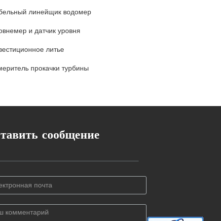
бельный линейщик водомер
овнемер и датчик уровня
вестиционное литье
меритель прокачки турбины
тавить сообщение