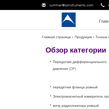
summer@atinstruments.com
Глав
Главная страница
Продукция
Точные 
Обзор категори
Передатчик дифференциального
давления (DP)
передатчик фланца ровный
Электромагнитный измеритель пр
метр радиолокатора ровный