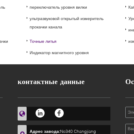
ель
переключатель уровня вилки
Ка
ультразвуковой открытый измеритель
Ур
прокачки канала
ин
ачки
Точные литья
из
Индикатор магнитного уровня
контактные данные
Ос
Адрес завода:
No340 Changjiang