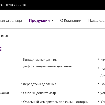
86--18906383510
ная страница
Продукция
О Компании
Наша фа
литья
и：
Капацитивный датчик
из
дифференциального давления
пе
ди
передатчик давления
Са
окачки
Онлайн-дензитометр
ул
Овальный измеритель прокачки шестерни
Ул