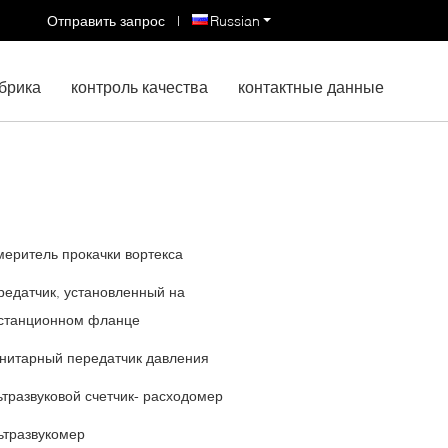
Отправить запрос
|
Russian
брика
контроль качества
контактные данные
меритель прокачки вортекса
редатчик, установленный на
станционном фланце
нитарный передатчик давления
ьтразвуковой счетчик- расходомер
ьтразвукомер