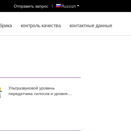
Отправить запрос
|
Russian
брика
контроль качества
контактные данные
Ультразвуковой уровень
передатчика силосов и уровня
топливного бака датчик Радар
уровень передатчика