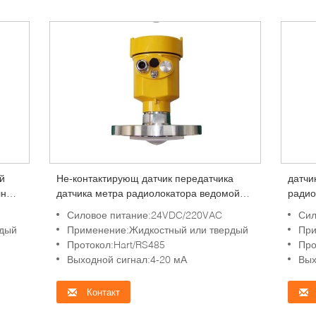
й
Не-контактирующ датчик передатчика
датчи
лны
датчика метра радиолокатора ведомой
радио
волны ровный для порошков твердых тел
уровн
Силовое питание:24VDC/220VAC
Сил
дробит ящик зерна жидкостей
напра
рдый
Применение:Жидкостный или твердый
При
кисло
Протокол:Hart/RS485
Про
Выходной сигнал:4-20 мА
Вых
Контакт