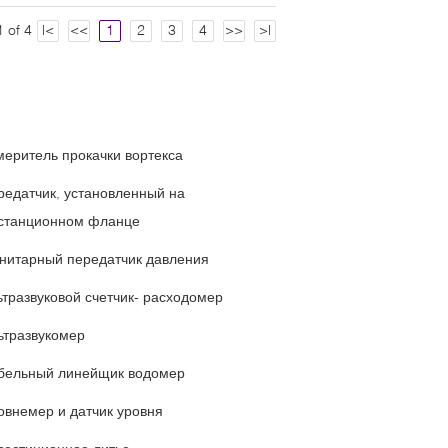
 of 4
|<
<<
1
2
3
4
>>
>|
меритель прокачки вортекса
редатчик, установленный на
станционном фланце
нитарный передатчик давления
ьтразвуковой счетчик- расходомер
ьтразвукомер
бельный линейщик водомер
овнемер и датчик уровня