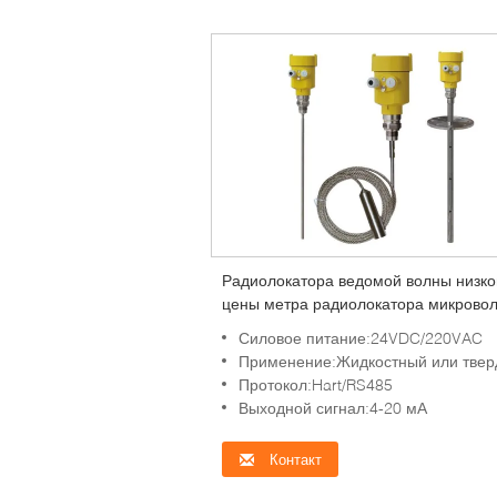
Радиолокатора ведомой волны низко
цены метра радиолокатора микрово
цифров передатчик ровного ровный
Силовое питание:24VDC/220VAC
Применение:Жидкостный или тве
Протокол:Hart/RS485
Выходной сигнал:4-20 мА
Контакт