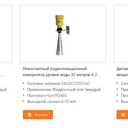
Неконтактный радиолокационный
Датчи
измеритель уровня воды 30 метров 4-20
вещес
ов
мА Выход Интеллектуальный
Радар
Силовое питание:24VDC/220VAC
Сил
mA
радиолокационный измеритель уровня
нефтя
рдый
Применение:Жидкостный или твердый
При
воды
Протокол:Hart/RS485
Про
Выходной сигнал:4-20 мА
Вых
Контакт