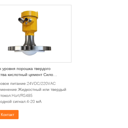
к уровня порошка твердого
тва кислотный цемент Сило
ный уровень измеритель уровня
овое питание:24VDC/220VAC
ного бака
менение:Жидкостный или твердый
токол:Hart/RS485
одной сигнал:4-20 мА
Контакт