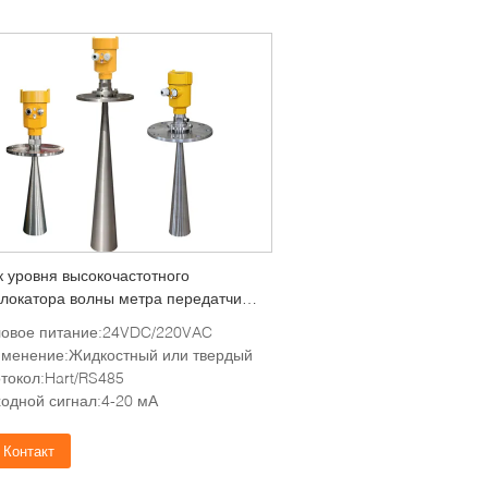
к уровня высокочастотного
локатора волны метра передатчика
я сигнала радиолокатора твердый
овое питание:24VDC/220VAC
вил передатчик радиолокатора
менение:Жидкостный или твердый
вочный ровный
токол:Hart/RS485
одной сигнал:4-20 мА
Контакт