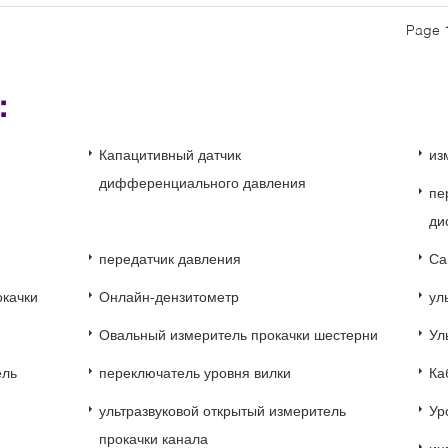
Page 1
и：
Капацитивный датчик
из
дифференциального давления
пе
ди
передатчик давления
Са
окачки
Онлайн-дензитометр
ул
Овальный измеритель прокачки шестерни
Ул
ель
переключатель уровня вилки
Ка
ультразвуковой открытый измеритель
Ур
прокачки канала