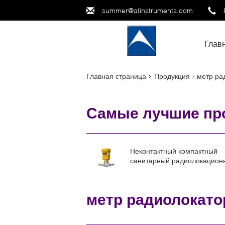
summer@atinstruments.com
Глав
Главная страница
Продукция
метр ра
Самые лучшие пр
Неконтактный компактный
санитарный радиолокацион
измеритель уровня для твер
жгучих устройств
метр радиолокато