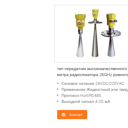
тип передатчик высококачественного
метра радиолокатора 26GHz ровного
оптовый жидкостный сетноой-аналог
Силовое питание:24VDC/220VAC
уровня с датчиком индикатора 4-20
Применение:Жидкостный или тве
ровным
Протокол:Hart/RS485
Выходной сигнал:4-20 мА
Контакт