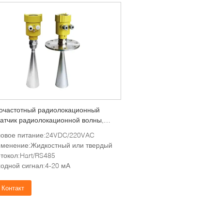
очастотный радиолокационный
атчик радиолокационной волны,
к твердого уровня, направляемый
овое питание:24VDC/220VAC
локационный сигнал, измеритель
менение:Жидкостный или твердый
я
токол:Hart/RS485
одной сигнал:4-20 мА
Контакт