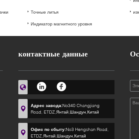
ин
ачки
Точные литья
из
Индикатор магнитного уровня
контактные данные
Ос
Адрес завода:
No340 Changjiang
Road, ETDZ,Янтай,Шандун,Китай
Офис по сбыту:
No3 Hengshan Road,
ETDZ,Янтай,Шандун,Китай