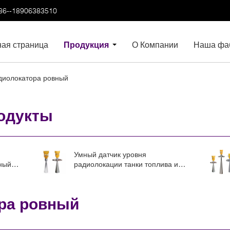
86--18906383510
ная страница
Продукция
О Компании
Наша фа
диолокатора ровный
одукты
Умный датчик уровня
ный
радиолокации танки топлива и
дых и
танки дизельного масла датчик
уровня радиолокации 4-20mA
RS485
ра ровный