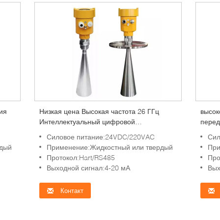
ия
Низкая цена Высокая частота 26 ГГц
высок
Интеллектуальный цифровой
перед
радиолокационный прибор
датчи
Силовое питание:24VDC/220VAC
Сил
радио
рдый
Применение:Жидкостный или твердый
При
уровн
Протокол:Hart/RS485
Про
Выходной сигнал:4-20 мА
Вых
Контакт