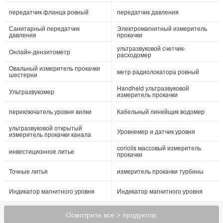
передатчик фланца ровный
передатчик давления
Санитарный передатчик
Электромагнитный измеритель
давления
прокачки
ультразвуковой счетчик-
Онлайн-дензитометр
расходомер
Овальный измеритель прокачки
метр радиолокатора ровный
шестерни
Handheld ультразвуковой
Ультразвукомер
измеритель прокачки
переключатель уровня вилки
Кабельный линейщик водомер
ультразвуковой открытый
Уровнемер и датчик уровня
измеритель прокачки канала
coriolis массовый измеритель
инвестиционное литье
прокачки
Точные литья
измеритель прокачки турбины
Индикатор магнитного уровня
Индикатор магнитного уровня
Осмотрите все > продуктов;