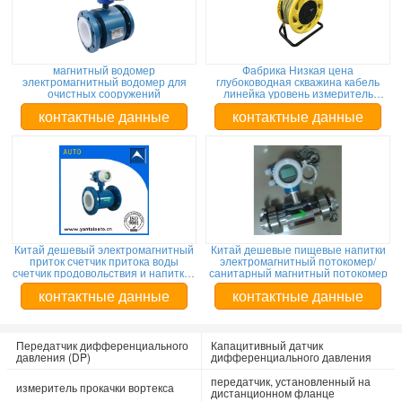
магнитный водомер
Фабрика Низкая цена
электромагнитный водомер для
глубоководная скважина кабель
очистных сооружений
линейка уровень измеритель
уровень индикатор / подземное
бурение измерение уровня воды
контактные данные
контактные данные
Китай дешевый электромагнитный
Китай дешевые пищевые напитки
приток счетчик притока воды
электромагнитный потокомер/
счетчик продовольствия и напитков
санитарный магнитный потокомер
магнитный приток
контактные данные
контактные данные
Передатчик дифференциального
Капацитивный датчик
давления (DP)
дифференциального давления
передатчик, установленный на
измеритель прокачки вортекса
дистанционном фланце