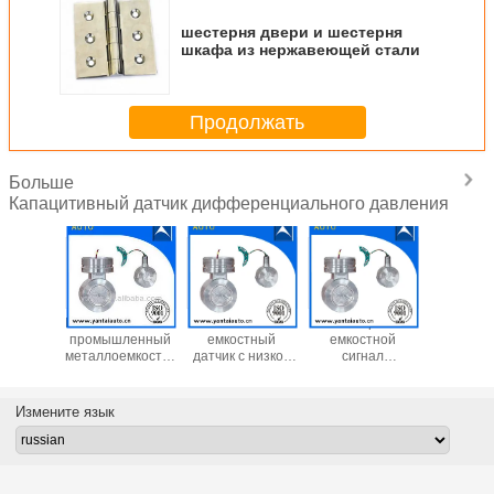
шестерня двери и шестерня
шкафа из нержавеющей стали
Продолжать
Больше
Капацитивный датчик дифференциального давления
чики
Высококачественный
Качественный
Низкозатратный
Датч
тного
промышленный
емкостный
емкостной
дифферен
ения,
металлоемкостный
датчик с низкой
сигнал
давлен
ированные
ДП-датчик с
стоимостью
дифференциальный
металли
ША и
низкой
изготовлен в
емкостный
емко
илию
стоимостью,
Китае
датчик
Измените язык
изготовленный в
изготовлен в
Китае
Китае