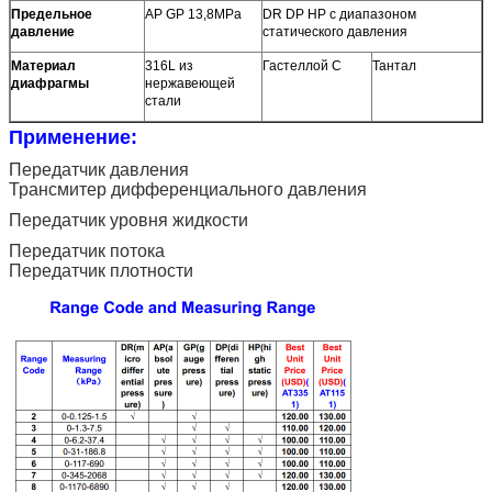
Предельное
AP GP 13,8MPa
DR DP HP с диапазоном
давление
статического давления
Материал
316L из
Гастеллой С
Тантал
диафрагмы
нержавеющей
стали
Применение:
Передатчик давления
Трансмитер дифференциального давления
Передатчик уровня жидкости
Передатчик потока
Передатчик плотности