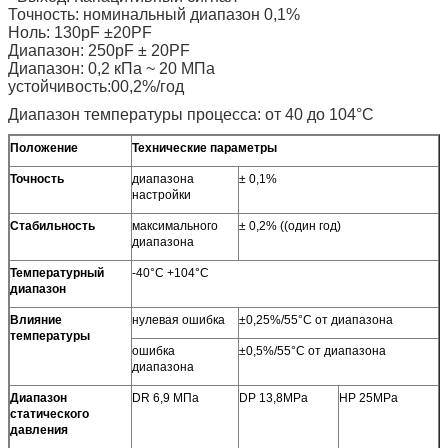
Точность: номинальный диапазон 0,1%
Ноль: 130pF ±20PF
Диапазон: 250pF ± 20PF
Диапазон: 0,2 кПа ~ 20 МПа
устойчивость:00,2%/год
Диапазон температуры процесса: от 40 до 104°С
Положение
Технические параметры
Точность
диапазона
± 0,1%
настройки
Стабильность
максимального
± 0,2% ((один год)
диапазона
Температурный
-40°C +104°C
диапазон
Влияние
нулевая ошибка
±0,25%/55°C от диапазона
температуры
ошибка
±0,5%/55°C от диапазона
диапазона
Диапазон
DR 6,9 МПа
DP 13,8MPa
HP 25MPa
статического
давления