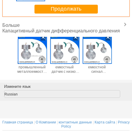
Китае
Продолжать
Больше
Капацитивный датчик дифференциального давления
чики
Высококачественный
Качественный
Низкозатратный
Датч
ения
промышленный
емкостный
емкостной
дифферен
ости
металлоемкостный
датчик с низкой
сигнал
давлен
ированы
ДП-датчик с
стоимостью
дифференциальный
металли
ША и
низкой
изготовлен в
емкостный
емкост
илию
стоимостью,
Китае
датчик
сбор
Измените язык
зуются
изготовленный в
изготовлен в
дифферен
бинации
Китае
Китае
переда
Russian
атчика
давле
Главная страница
|
О Компании
|
контактные данные
|
Карта сайта
|
Privacy
Policy