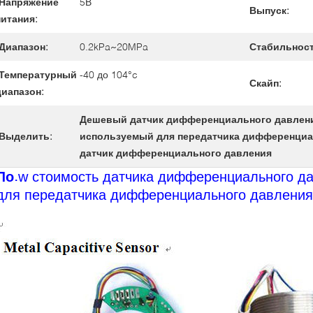
Напряжение
5В
Выпуск:
питания:
Диапазон:
0.2kPa~20MPa
Стабильност
Температурный
-40 до 104°c
Скайп:
диапазон:
Дешевый датчик дифференциального давлен
Выделить:
используемый для передатчика дифференциа
датчик дифференциального давления
Ло.
w стоимость датчика дифференциального да
для передатчика дифференциального давления,