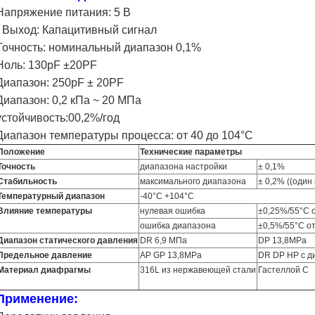
Напряжение питания: 5 В
· Выход: Капацитивный сигнал
Точность: номинальный диапазон 0,1%
Ноль: 130pF ±20PF
Диапазон: 250pF ± 20PF
Диапазон: 0,2 кПа ~ 20 МПа
устойчивость:00,2%/год
Диапазон температуры процесса: от 40 до 104°С
Положение
Технические параметры
Точность
диапазона настройки
± 0,1%
Стабильность
максимального диапазона
± 0,2% ((один 
Температурный диапазон
-40°C +104°C
Влияние температуры
нулевая ошибка
±0,25%/55°C 
ошибка диапазона
±0,5%/55°C о
Диапазон статического давления
DR 6,9 МПа
DP 13,8MPa
Предельное давление
AP GP 13,8MPa
DR DP HP с д
Материал диафрагмы
316L из нержавеющей стали
Гастеллой С
Применение: