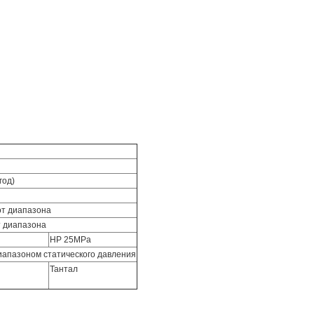
год)
от диапазона
т диапазона
HP 25MPa
иапазоном статического давления
Тантал