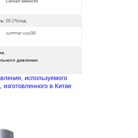
Сигнал емкости
ь:
00,2%/год
summer.cao39
ия
,
льного давления
,
вления, используемого
 изготовленного в Китае