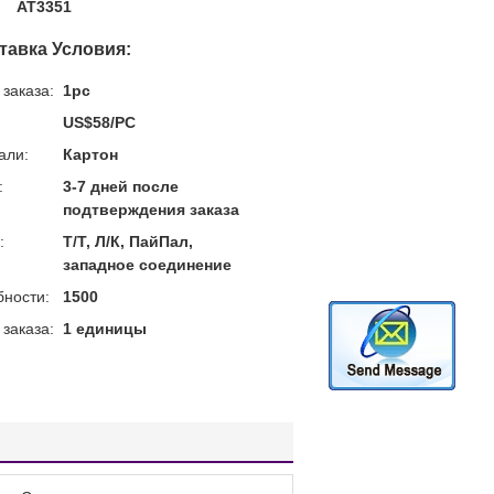
AT3351
тавка Условия:
заказа:
1pc
US$58/PC
али:
Картон
:
3-7 дней после
подтверждения заказа
:
Т/Т, Л/К, ПайПал,
западное соединение
бности:
1500
заказа:
1 единицы