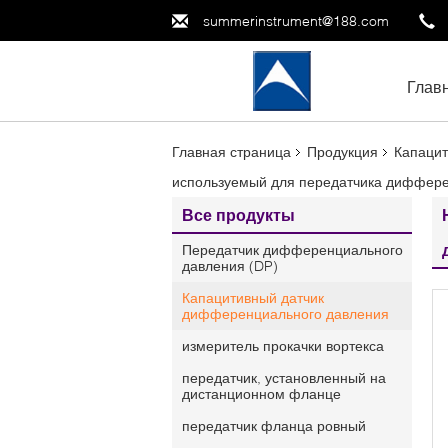
summerinstrument@188.com
Глав
Главная страница
Продукция
Капацит
используемый для передатчика дифферен
Все продукты
Передатчик дифференциального
давления (DP)
Капацитивный датчик
дифференциального давления
измеритель прокачки вортекса
передатчик, установленный на
дистанционном фланце
передатчик фланца ровный