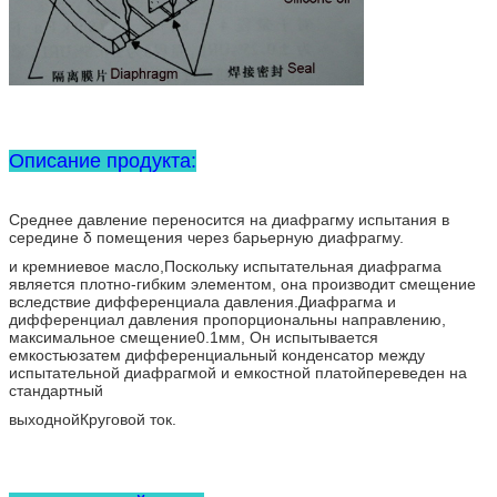
Описание продукта:
Среднее давление переносится на диафрагму испытания в
середине δ помещения через барьерную диафрагму.
и кремниевое масло,
Поскольку испытательная диафрагма
является плотно-гибким элементом, она производит смещение
вследствие дифференциала давления.
Диафрагма и
дифференциал давления пропорциональны направлению,
максимальное смещение
0.1мм, Он испытывается
емкостью
затем дифференциальный конденсатор между
испытательной диафрагмой и емкостной платой
переведен на
стандартный
выходной
Круговой ток.