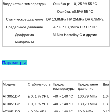
Воздействие температуры
Ошибка р: ± 0, 25 %/ 55 °C
Ошибка: ±0,5%/ 55 °C
Статическое давление
DP 13,8MPa HP 25MPa DR 6,9MPa
Предельное давление
AP GP 13,8MPa DR DP HP
Диафрагма
316lss Hastelloy C и другие
материалы
Параметры:
Модель
Стабильность
Предел
Предельное
Диап
температуры
давление
AT3051DP
± 0, 1 % УР L
-40 ~ 140 °C
130,79 МПа
1.3~
AT3051GP
± 0, 1 % УР L
-40 ~ 140 °C
130,79 МПа
1.3~
AT3051DR
± 0,2% УР L
-40 ~ 140 °C
60,9 МПа
0.125