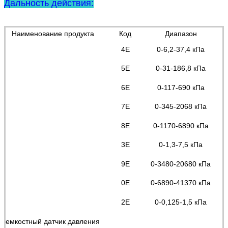
Дальность действия:
Наименование продукта
Код
Диапазон
4E
0-6,2-37,4 кПа
5E
0-31-186,8 кПа
6E
0-117-690 кПа
7E
0-345-2068 кПа
8E
0-1170-6890 кПа
3E
0-1,3-7,5 кПа
9E
0-3480-20680 кПа
0E
0-6890-41370 кПа
2E
0-0,125-1,5 кПа
емкостный датчик давления