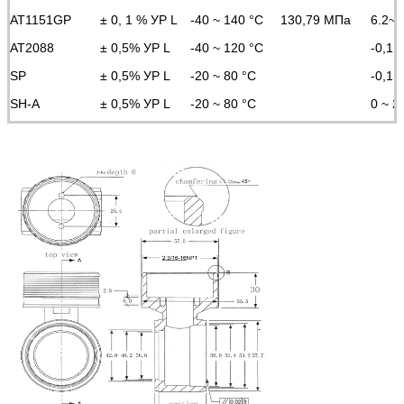
AT1151GP
± 0, 1 % УР L
-40 ~ 140 °C
130,79 МПа
6.2~
AT2088
± 0,5% УР L
-40 ~ 120 °C
-0,1 
SP
± 0,5% УР L
-20 ~ 80 °C
-0,1 
SH-A
± 0,5% УР L
-20 ~ 80 °C
0 ~ 2