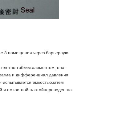
не δ помещения через барьерную
 плотно-гибким элементом, она
агма и дифференциал давления
н испытывается емкостью
затем
 и емкостной платой
переведен на