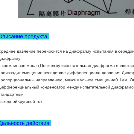
Описание продукта:
Среднее давление переносится на диафрагму испытания в середи
диафрагму.
и кремниевое масло,
Поскольку испытательная диафрагма является
производит смещение вследствие дифференциала давления.
Диафр
пропорциональны направлению, максимальное смещение
0.1мм, О
дифференциальный конденсатор между испытательной диафрагмой
стандартный
выходной
Круговой ток.
Дальность действия: