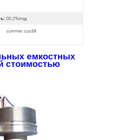
ь:
00,2%/год
summer.cao39
льных емкостных
ой стоимостью