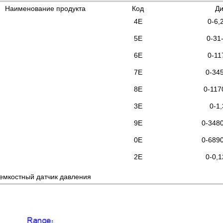
Наименование продукта
Код
Ди
4E
0-6,
5E
0-31
6E
0-11
7E
0-34
8E
0-117
3E
0-1,
9E
0-348
0E
0-689
2E
0-0,1
емкостный датчик давления