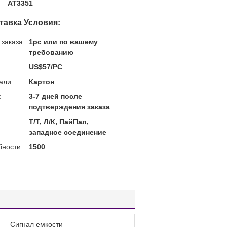
AT3351
тавка Условия:
заказа:
1pc или по вашему
требованию
US$57/PC
али:
Картон
:
3-7 дней после
подтверждения заказа
:
Т/Т, Л/К, ПайПал,
западное соединение
бности:
1500
Сигнал емкости