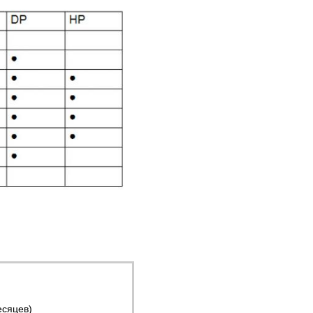
есяцев)