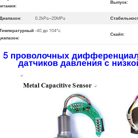
Выпуск:
питания:
Диапазон:
0.2kPa~20MPa
Стабильност
Температурный
-40 до 104°c
Скайп:
диапазон:
5 проволочных дифференциа
датчиков давления с низк