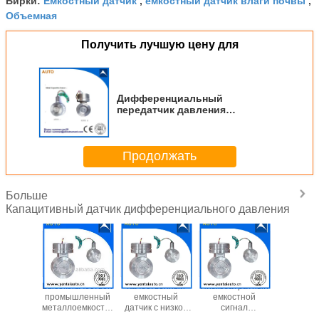
Бирки:
,
,
Объемная
Получить лучшую цену для
Дифференциальный
передатчик давления
Металлический емкостный
датчик с низкой ценой
Продолжать
Больше
Капацитивный датчик дифференциального давления
Датчик
Датчики
Датчики
Высокока
дифференциального
давления
емкостного
промышл
давления по
емкости
давления,
металлое
металлической
экспортированы
экспортированные
ДП-дат