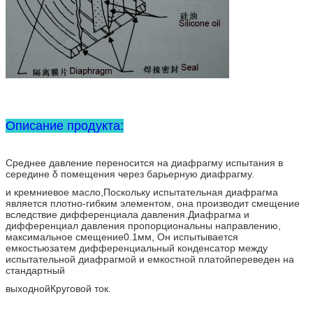
Описание продукта:
Среднее давление переносится на диафрагму испытания в
середине δ помещения через барьерную диафрагму.
и кремниевое масло,
Поскольку испытательная диафрагма
является плотно-гибким элементом, она производит смещение
вследствие дифференциала давления.
Диафрагма и
дифференциал давления пропорциональны направлению,
максимальное смещение
0.1мм, Он испытывается
емкостью
затем дифференциальный конденсатор между
испытательной диафрагмой и емкостной платой
переведен на
стандартный
выходной
Круговой ток.