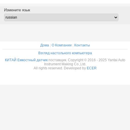
емкости
в США и
в США и
низк
Бразилию
Бразилию
стоимо
Измените язык
используются
изготовл
для комбинации
Кит
передатчика
Дома
|
О Компании
|
Контакты
Взгляд настольного компьютера
КИТАЙ Емкостный датчик
поставщик. Copyright © 2016 - 2025 Yantai Auto
Instrument Making Co.,Ltd.
All rights reserved. Developed by
ECER