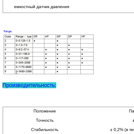
емкостный датчик давления
Производительность:
Положение
Па
Точность
Стабильность
± 0,2% (в т