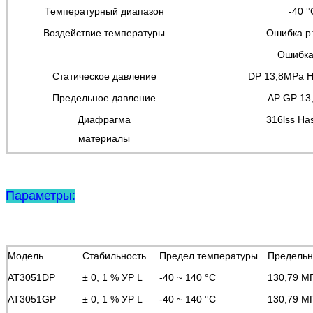
Температурный диапазон
-40 °
Воздействие температуры
Ошибка р:
Ошибка:
Статическое давление
DP 13,8MPa 
Предельное давление
AP GP 13
Диафрагма
316lss Has
материалы
Параметры:
Модель
Стабильность
Предел температуры
Предельн
AT3051DP
± 0, 1 % УР L
-40 ~ 140 °C
130,79 М
AT3051GP
± 0, 1 % УР L
-40 ~ 140 °C
130,79 М