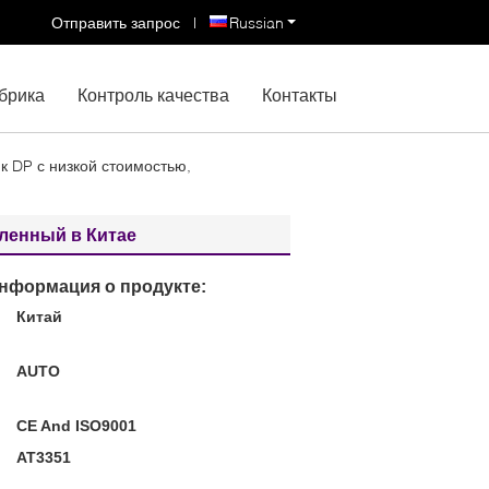
Отправить запрос
|
Russian
брика
Контроль качества
Контакты
к DP с низкой стоимостью,
вленный в Китае
нформация о продукте:
Китай
:
AUTO
CE And ISO9001
AT3351