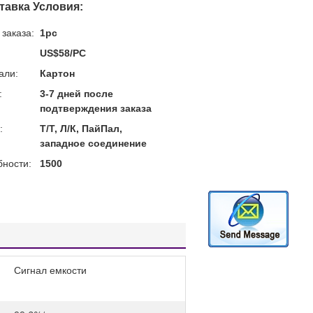
тавка Условия:
заказа:
1pc
US$58/PC
али:
Картон
:
3-7 дней после
подтверждения заказа
:
Т/Т, Л/К, ПайПал,
западное соединение
бности:
1500
Сигнал емкости