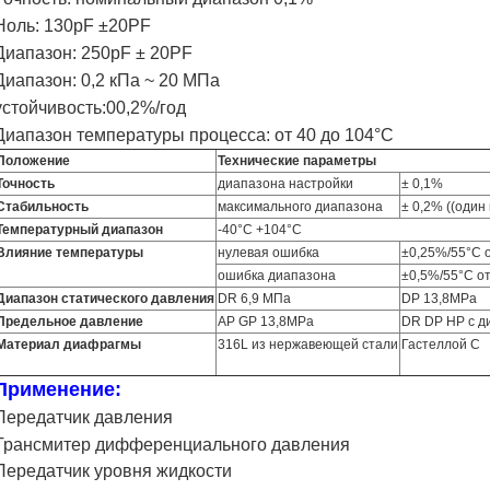
Ноль: 130pF ±20PF
Диапазон: 250pF ± 20PF
Диапазон: 0,2 кПа ~ 20 МПа
устойчивость:00,2%/год
Диапазон температуры процесса: от 40 до 104°С
Положение
Технические параметры
Точность
диапазона настройки
± 0,1%
Стабильность
максимального диапазона
± 0,2% ((один 
Температурный диапазон
-40°C +104°C
Влияние температуры
нулевая ошибка
±0,25%/55°C 
ошибка диапазона
±0,5%/55°C о
Диапазон статического давления
DR 6,9 МПа
DP 13,8MPa
Предельное давление
AP GP 13,8MPa
DR DP HP с д
Материал диафрагмы
316L из нержавеющей стали
Гастеллой С
Применение:
Передатчик давления
Трансмитер дифференциального давления
Передатчик уровня жидкости