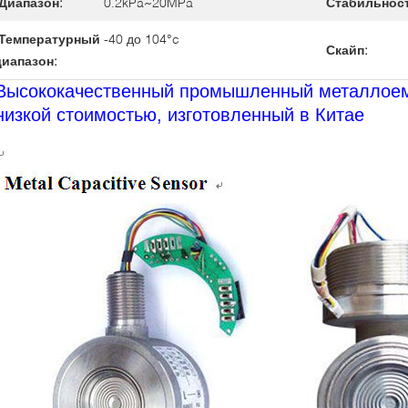
Диапазон:
0.2kPa~20MPa
Стабильност
Температурный
-40 до 104°c
Скайп:
диапазон:
Высококачественный промышленный металлоем
низкой стоимостью, изготовленный в Китае