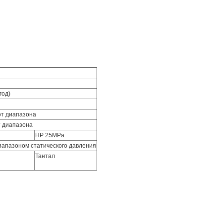
год)
от диапазона
т диапазона
HP 25MPa
иапазоном статического давления
Тантал