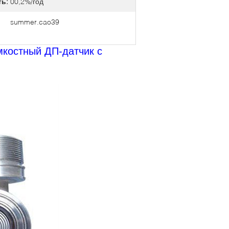
ь:
00,2%/год
summer.cao39
костный ДП-датчик с