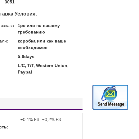
3051
тавка Условия:
заказа:
1pc или по вашему
требованию
али:
коробка или как ваше
необходимое
:
5-6days
:
L/C, T/T, Western Union,
Paypal
±0,1% FS, ±0,2% FS
сть: