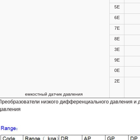
5E
6E
7E
8E
3E
9E
0E
2E
емкостный датчик давления
Преобразователи низкого дифференциального давления и 
давления