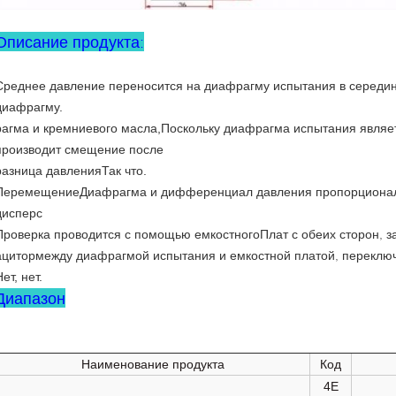
Описание продукта:
Среднее давление переносится на диафрагму испытания в середин
диафрагму.
рагма и кремниевого масла,
Поскольку диафрагма испытания являет
производит смещение после
разница давления
Так что.
Перемещение
Диафрагма и дифференциал давления пропорциона
дисперс
Плат с обеих сторон,
Проверка проводится с помощью емкостного
ацитор
между диафрагмой испытания и емкостной платой, переклю
ет, нет.
Диапазон
Наименование продукта
Код
4E