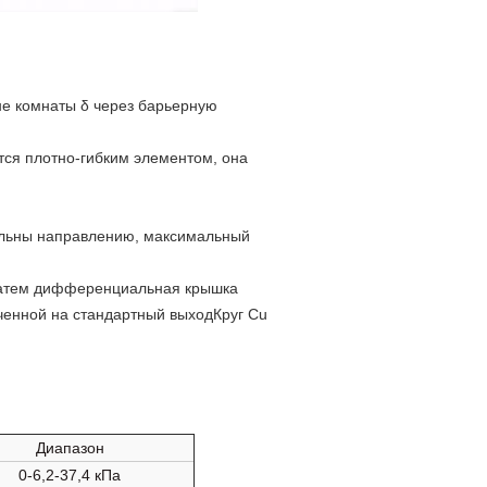
е комнаты δ через барьерную
ся плотно-гибким элементом, она
льны направлению, максимальный
 затем дифференциальная крышка
ченной на стандартный выход
Круг Cu
Диапазон
0-6,2-37,4 кПа