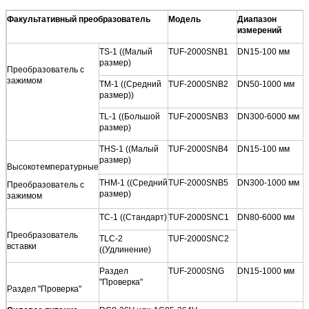
Факультативный преобразователь
Модель
Диапазон
измерений
TS-1 ((Малый
TUF-2000SNB1
DN15-100 мм
размер)
Преобразователь с
зажимом
TM-1 ((Средний
TUF-2000SNB2
DN50-1000 мм
размер))
TL-1 ((Большой
TUF-2000SNB3
DN300-6000 мм
размер)
THS-1 ((Малый
TUF-2000SNB4
DN15-100 мм
размер)
Высокотемпературные
THM-1 ((Средний
TUF-2000SNB5
DN300-1000 мм
Преобразователь с
размер)
зажимом
TC-1 ((Стандарт)
TUF-2000SNC1
DN80-6000 мм
Преобразователь
TLC-2
TUF-2000SNC2
вставки
((Удлинение)
Раздел
TUF-2000SNG
DN15-1000 мм
"Проверка"
Раздел "Проверка"