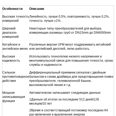
Особенности
Описание
Высокая точность
Линейность: лучше 0,5%, повторяемость: лучше 0,2%,
измерений
точность: лучше ±1%.
Широкий
Некоторые типы преобразователей для выбора,
диапазон
измеряющие размеры труб от DN15mm до DN6000mm
измерений
Китайское и
Различные версии UFM могут поддерживать китайский
английское меню
или английский дисплей, легко работать.
Высокая
Использовать технологию низкого напряжения и
надежность
многоимпульсной связи для повышения точности, срока
службы и надежности.
Сильное
Дифференциальный приемник сигналов с двойным
противопожарное
балансом и схема драйвера для предотвращения помех
действие
преобразователя, телевизионной башни,
высоковольтной линии и т.д.
Мощная
Автоматически записывают следующие данные:
записывающая
1Данные об итогах за последние 512 дней/128
функция
месяцев/10 лет
2Время и соответствующий потокомер последних 64
раз включения и выключения энергии