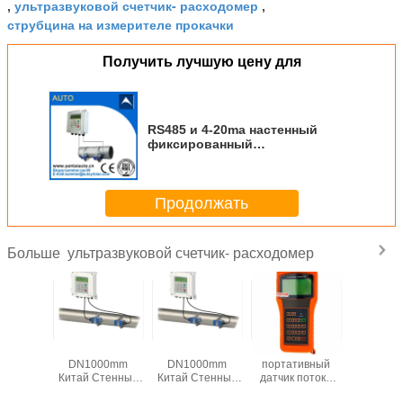
ультразвуковой счетчик- расходомер
,
,
струбцина на измерителе прокачки
Получить лучшую цену для
RS485 и 4-20ma настенный
фиксированный
ультразвуковой водотекометр
Made In China
Продолжать
ультразвуковой счетчик- расходомер
Больше
ованный
OEM DN32-
4-20mA DN32-
Китай
Выход 4
вуковой
DN1000mm
DN1000mm
портативный
Неинваз
р для
Китай Стенный
Китай Стенный
датчик потока
Ультразв
рения
Ультразвуковой
Ультразвуковой
воды
водоизме