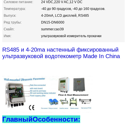
Силовое питание:
24 VDC,220 V AC,12 V DC
Температура:
-40 до 90 градусов, -40 до 160 градусов.
Выпуск:
4-20mA, LCD дисплей, RS485
Ряд трубы:
DN15-DN6000
Скайп:
summer.cao39
Имя:
ультразвуковой измеритель прокачки
RS485 и 4-20ma настенный фиксированный
ультразвуковой водотекометр Made In China
Главный
Особенности: