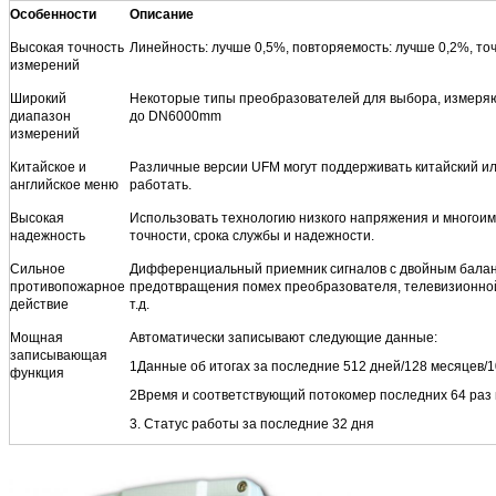
Особенности
Описание
Высокая точность
Линейность: лучше 0,5%, повторяемость: лучше 0,2%, то
измерений
Широкий
Некоторые типы преобразователей для выбора, измер
диапазон
до DN6000mm
измерений
Китайское и
Различные версии UFM могут поддерживать китайский или
английское меню
работать.
Высокая
Использовать технологию низкого напряжения и многои
надежность
точности, срока службы и надежности.
Сильное
Дифференциальный приемник сигналов с двойным балан
противопожарное
предотвращения помех преобразователя, телевизионной
действие
т.д.
Мощная
Автоматически записывают следующие данные:
записывающая
1Данные об итогах за последние 512 дней/128 месяцев/1
функция
2Время и соответствующий потокомер последних 64 раз
3. Статус работы за последние 32 дня