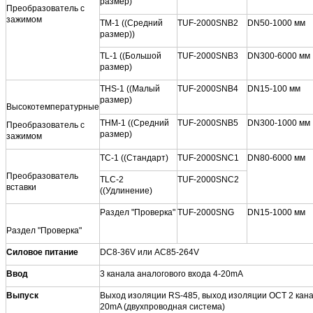
размер)
Преобразователь с
зажимом
TM-1 ((Средний
TUF-2000SNB2
DN50-1000 мм
размер))
TL-1 ((Большой
TUF-2000SNB3
DN300-6000 мм
размер)
THS-1 ((Малый
TUF-2000SNB4
DN15-100 мм
размер)
Высокотемпературные
THM-1 ((Средний
TUF-2000SNB5
DN300-1000 мм
Преобразователь с
размер)
зажимом
TC-1 ((Стандарт)
TUF-2000SNC1
DN80-6000 мм
Преобразователь
TLC-2
TUF-2000SNC2
вставки
((Удлинение)
Раздел "Проверка"
TUF-2000SNG
DN15-1000 мм
Раздел "Проверка"
Силовое питание
DC8-36V или AC85-264V
Ввод
3 канала аналогового входа 4-20mA
Выпуск
Выход изоляции RS-485, выход изоляции OCT 2 кана
20mA (двухпроводная система)