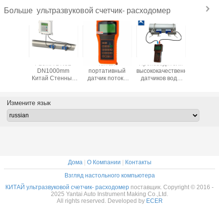
ультразвуковой счетчик- расходомер
Больше
DN32-
4-20mA DN32-
Китай
Производители
Отдел
00mm
DN1000mm
портативный
высококачественных
фиксиро
Стенный
Китай Стенный
датчик потока
датчиков воды
ультразв
вуковой
Ультразвуковой
воды
поставщики
счетчик п
омер
водомер
ультразвуковой
портативных
использ
ьтразвуковый
Цена,Ультразвуковой
счетчик потока
ультразвуковых
для в
Измените язык
комер
потокомер
ручной установки
потокометров
жидкос
на стене
низк
ультразвуковой
стоимо
счетчик потока
сделан
Кит
Дома
|
О Компании
|
Контакты
Взгляд настольного компьютера
КИТАЙ ультразвуковой счетчик- расходомер
поставщик. Copyright © 2016 -
2025 Yantai Auto Instrument Making Co.,Ltd.
All rights reserved. Developed by
ECER