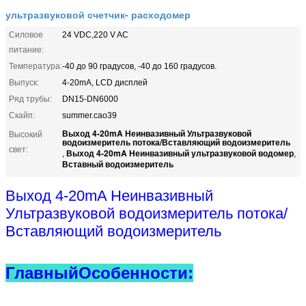
ультразвуковой счетчик- расходомер
Силовое
24 VDC,220 V AC
питание:
Температура:
-40 до 90 градусов, -40 до 160 градусов.
Выпуск:
4-20mA, LCD дисплей
Ряд трубы:
DN15-DN6000
Скайп:
summer.cao39
Выход 4-20mA Неинвазивный Ультразвуковой
Высокий
водоизмеритель потока/Вставляющий водоизмеритель
свет:
Выход 4-20mA Неинвазивный ультразвуковой водомер
,
,
Вставный водоизмеритель
Выход 4-20mA Неинвазивный
Ультразвуковой водоизмеритель потока/
Вставляющий водоизмеритель
Главный
Особенности: