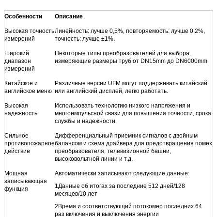
Особенности
Описание
Высокая точность
Линейность: лучше 0,5%, повторяемость: лучше 0,2%,
измерений
точность: лучше ±1%.
Широкий
Некоторые типы преобразователей для выбора,
диапазон
измеряющие размеры труб от DN15mm до DN6000mm
измерений
Китайское и
Различные версии UFM могут поддерживать китайский
английское меню
или английский дисплей, легко работать.
Высокая
Использовать технологию низкого напряжения и
надежность
многоимпульсной связи для повышения точности, срока
службы и надежности.
Сильное
Дифференциальный приемник сигналов с двойным
противопожарное
балансом и схема драйвера для предотвращения помех
действие
преобразователя, телевизионной башни,
высоковольтной линии и т.д.
Мощная
Автоматически записывают следующие данные:
записывающая
1Данные об итогах за последние 512 дней/128
функция
месяцев/10 лет
2Время и соответствующий потокомер последних 64
раз включения и выключения энергии