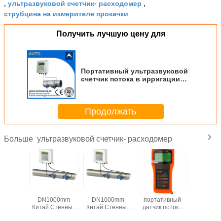
ультразвуковой счетчик- расходомер
,
,
струбцина на измерителе прокачки
Получить лучшую цену для
Портативный ультразвуковой
счетчик потока в ирригации
Made In China
Продолжать
ультразвуковой счетчик- расходомер
Больше
ованный
OEM DN32-
4-20mA DN32-
Китай
Выход 4
вуковой
DN1000mm
DN1000mm
портативный
Неинваз
р для
Китай Стенный
Китай Стенный
датчик потока
Ультразв
рения
Ультразвуковой
Ультразвуковой
воды
водоизме