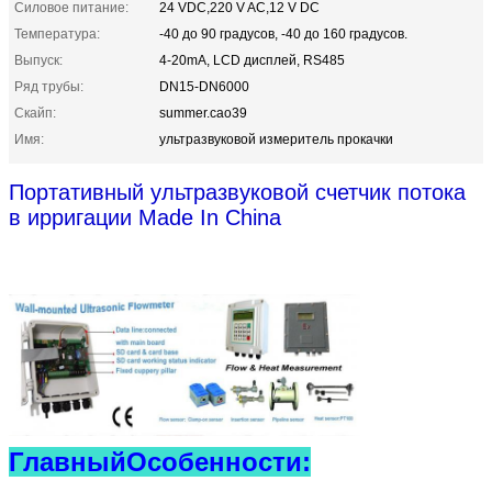
Силовое питание:
24 VDC,220 V AC,12 V DC
Температура:
-40 до 90 градусов, -40 до 160 градусов.
Выпуск:
4-20mA, LCD дисплей, RS485
Ряд трубы:
DN15-DN6000
Скайп:
summer.cao39
Имя:
ультразвуковой измеритель прокачки
Портативный ультразвуковой счетчик потока
в ирригации Made In China
Главный
Особенности: