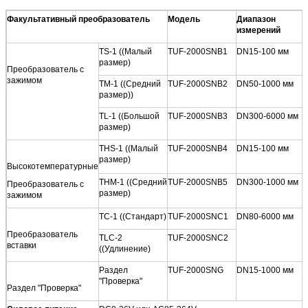
Факультативный преобразователь
Модель
Диапазон
измерений
TS-1 ((Малый
TUF-2000SNB1
DN15-100 мм
размер)
Преобразователь с
зажимом
TM-1 ((Средний
TUF-2000SNB2
DN50-1000 мм
размер))
TL-1 ((Большой
TUF-2000SNB3
DN300-6000 мм
размер)
THS-1 ((Малый
TUF-2000SNB4
DN15-100 мм
размер)
Высокотемпературные
THM-1 ((Средний
TUF-2000SNB5
DN300-1000 мм
Преобразователь с
размер)
зажимом
TC-1 ((Стандарт)
TUF-2000SNC1
DN80-6000 мм
Преобразователь
TLC-2
TUF-2000SNC2
вставки
((Удлинение)
Раздел
TUF-2000SNG
DN15-1000 мм
"Проверка"
Раздел "Проверка"