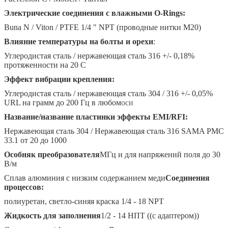
Электрические соединения с влажными O-Rings:
Buna N / Viton / PTFE 1/4 " NPT (проводные нитки M20)
Влияние температуры на болты и орехи
:
Углеродистая сталь / нержавеющая сталь 316 +/- 0,18%
протяженности на 20 C
Эффект вибрации крепления:
Углеродистая сталь / нержавеющая сталь 304 / 316 +/- 0,05%
URL на грамм до 200 Гц в любом
оси
Название/название пластинки эффекты EMI/RFI:
Нержавеющая сталь 304 / Нержавеющая сталь 316 SAMA PMC
33.1 от 20 до 1000
Особняк преобразователя
МГц и для напряжений поля до 30
В/м
Сплав алюминия с низким содержанием меди
Соединения
процессов:
полиуретан, светло-синяя краска 1/4 - 18 NPT
Оставьте сообщение
Жидкость для заполнения
1/2 - 14 НПТ ((с адаптером))