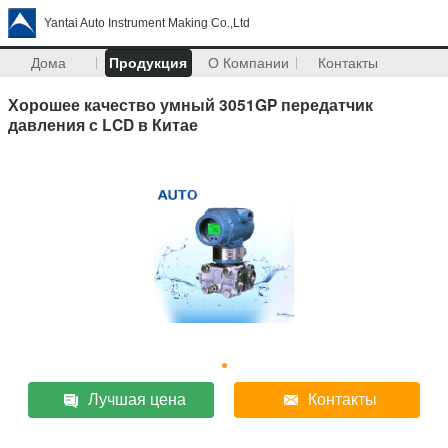
Yantai Auto Instrument Making Co.,Ltd
Дома
Продукция
О Компании
Контакты
Хорошее качество умный 3051GP передатчик
давления с LCD в Китае
Лучшая цена
Контакты