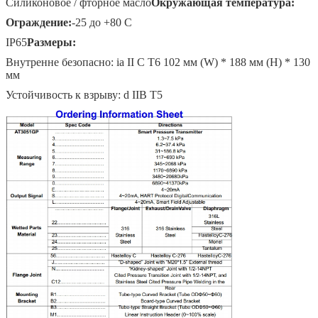
Мы скоро тебе перезвоним!
Силиконовое / фторное масло
Окружающая температура:
Ограждение:
-25 до +80 C
IP65
Размеры:
Внутренне безопасно: ia II C T6 102 мм (W) * 188 мм (H) * 130
мм
Устойчивость к взрыву: d IIB T5
Отправить