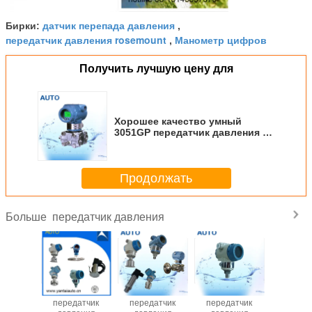
датчик перепада давления
Бирки:
,
передатчик давления rosemount
Манометр цифров
,
Получить лучшую цену для
Хорошее качество умный
3051GP передатчик давления с
LCD в Китае
Продолжать
передатчик давления
Больше
Принцип работы
Дифференциальный
Передатчик
Умн
дифференциального
передатчик
давления
переда