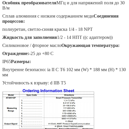
Особняк преобразователя
МГц и для напряжений поля до 30
В/м
Сплав алюминия с низким содержанием меди
Соединения
процессов:
полиуретан, светло-синяя краска 1/4 - 18 NPT
Жидкость для заполнения
1/2 - 14 НПТ ((с адаптером))
Силиконовое / фторное масло
Окружающая температура:
Ограждение:
-25 до +80 C
IP65
Размеры:
Внутренне безопасно: ia II C T6 102 мм (W) * 188 мм (H) * 130
мм
Устойчивость к взрыву: d IIB T5