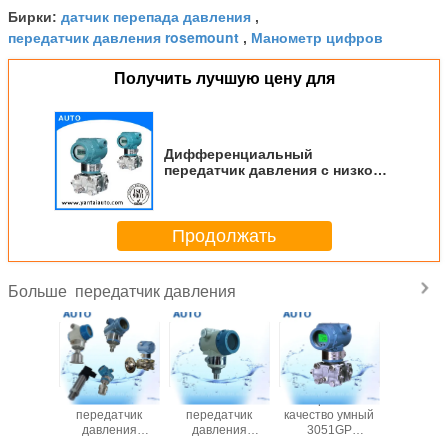
датчик перепада давления
Бирки:
,
передатчик давления rosemount
Манометр цифров
,
Получить лучшую цену для
Дифференциальный
передатчик давления с низкой
ценой изготовлен в Китае
Продолжать
передатчик давления
Больше
ный
Умный
Умный
Хорошее
Принцип 
атчик
передатчик
передатчик
качество умный
дифферен
ения
давления
давления
3051GP
переда
шего
хорошего
хорошего
передатчик
давле