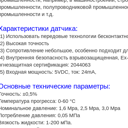
промышленности, например, в машиностроении, стро
промышленности, полупроводниковой промышленнос
промышленности и т.д.
Характеристики датчика:
(1) Использовать передовые технологии бесконтактн
(2) Высокая точность
(3) Сопротивление небольшое, особенно подходит д
(4) Внутренняя безопасность взрывозащищенная, Ex-
огнезащитная сертификация: 2044063
(5) Входная мощность: 5VDC, ток: 24mA,
Основные технические параметры:
Точность: ±0,5%
Температура прогресса: 0-60 °C
Номинальное давление: 1,6 Mpa, 2,5 Mpa, 3,0 Mpa
Потребление давления: 0,05 МПа
Вязкость жидкости: 1-200 мПа.