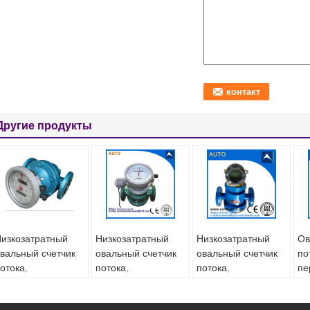
Другие продукты
изкозатратный
Низкозатратный
Низкозатратный
Ов
вальный счетчик
овальный счетчик
овальный счетчик
по
отока,
потока,
потока,
пе
спользуемый в
используемый в
используемый в
ис
четчике потока
сырой нефти и
сырой нефти и
ни