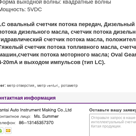
Форма выходной волны: квадратные волны
Мощность: 5VDC
LC овальный счетчик потока передач, Дизельный 
потока дизельного масла, счетчик потока дизельн
гидравлический счетчик потока масла, положител
Тяжелый счетчик потока топливного масла, счетч
машин,счетчик потока моторного масла; Oval Gear
4-20mA и выходом импульсов (тип LC).
,
,
тег:
метр отверстия
метр venturi
ротаметр
онтактная информация
antai Auto Instrument Making Co.,Ltd
Оставьте вашу заявк
онтактное лицо:
Ms. Summer
елефон:
86--13145357370