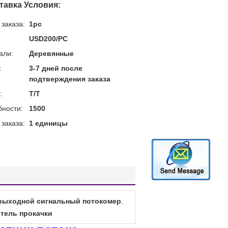
тавка Условия:
заказа:
1pc
USD200/PC
али:
Деревянные
:
3-7 дней после
подтверждения заказа
:
T/T
бности:
1500
заказа:
1 единицы
выходной сигнальный потокомер
,
тель прокачки