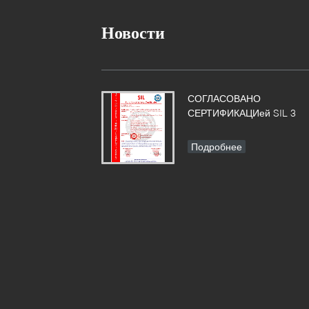
м
и
Новости
К
С
D
С
СОГЛАСОВАНО
s
СЕРТИФИКАЦИей SIL 3
1
Подробнее
2