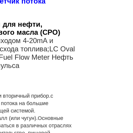
етчик потока
 для нефти,
вого масла (CPO)
ыходом 4-20mA и
асхода топлива;LC Oval
l Fuel Flow Meter Нефть
пульса
и вторичный прибор.с
 потока на большие
щей системой.
алл (или чугун).Основные
ваться в различных отраслях