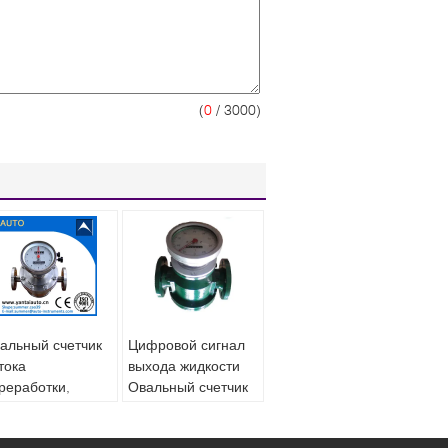
(
0
/ 3000)
альный счетчик
Цифровой сигнал
тока
выхода жидкости
реработки,
Овальный счетчик
пользуемый для
потока для
зкозатратного
нефтепродуктов