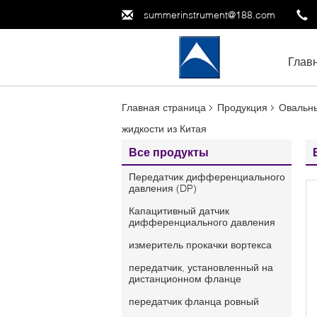
summerinstrument@188.com
Глав
Главная страница
Продукция
Овальны
жидкости из Китая
Все продукты
Передатчик дифференциального
давления (DP)
Капацитивный датчик
дифференциального давления
измеритель прокачки вортекса
передатчик, установленный на
дистанционном фланце
передатчик фланца ровный