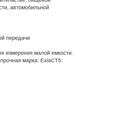
ительстве, пищевой
ти, автомобильной
ой передачи
ля измерения малой емкости.
прочная марка: ExiaCT5: