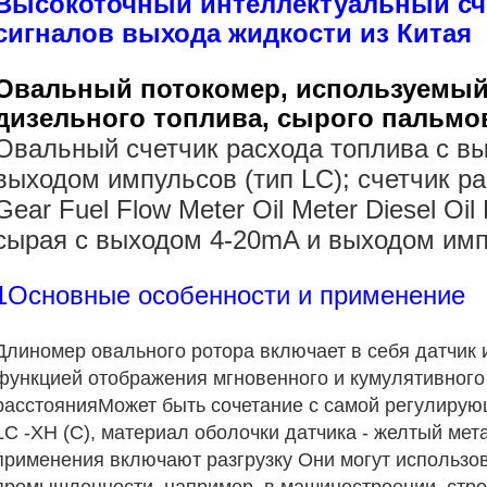
Высокоточный интеллектуальный сч
сигналов выхода жидкости из Китая
Овальный потокомер, используемый
дизельного топлива, сырого пальмо
Овальный счетчик расхода топлива с в
выходом импульсов (тип LC); счетчик р
Gear Fuel Flow Meter Oil Meter Diesel Oi
сырая с выходом 4-20mA и выходом им
1Основные особенности и применение
Длиномер овального ротора включает в себя датчик 
функцией отображения мгновенного и кумулятивного
расстоянияМожет быть сочетание с самой регулирую
LC -XH (C), материал оболочки датчика - желтый мет
применения включают разгрузку Они могут использо