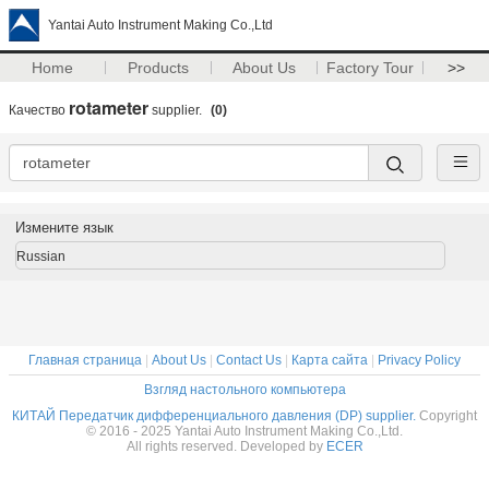
Yantai Auto Instrument Making Co.,Ltd
Home
Products
About Us
Factory Tour
>>
rotameter
Качество
supplier.
(0)
Измените язык
Russian
Главная страница
|
About Us
|
Contact Us
|
Карта сайта
|
Privacy Policy
Взгляд настольного компьютера
КИТАЙ Передатчик дифференциального давления (DP) supplier.
Copyright
© 2016 - 2025 Yantai Auto Instrument Making Co.,Ltd.
All rights reserved. Developed by
ECER