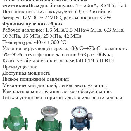
счетчиков:
Выходный импульс: 4 ~ 20mA, RS485, Hart
Источник питания: аккумулятор 3,6В Литийная
батарея; 12VDC ~ 24VDC, расход энергии < 2W
Функция нулевого сброса
Рабочее давление: 1,6 МПа/2,5 МПа/4 МПа, 6,3 МПа,
10 МПа, 16 МПа, 25 МПа, 42 МПа
Температура: -40 ~ + 300 °C
Условия окружающей среды: -30oC~+70oC; влажность
5%~95%; атмосферное давление 86Kpa~106Kpa;
Класс устойчивости к взрывам: IaII CT4, dII BT4
Преимущества:
Доступная мощность;
Низкое понижение давления;
Механический дисплей, легкая эксплуатация;
Компактная конструкция, легкое обслуживание;
Гибкая установка: горизонтальная или вертикальная.