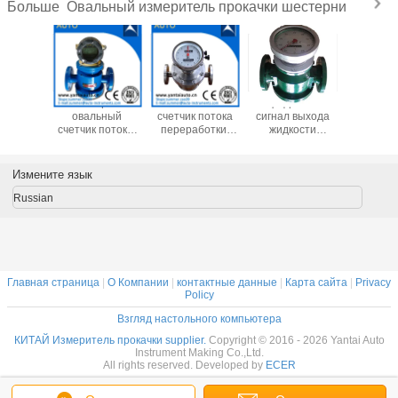
Овальный измеритель прокачки шестерни
Больше
тратный
Низкозатратный
Овальный
Цифровой
Низк
ьный
овальный
счетчик потока
сигнал выхода
стоим
 потока,
счетчик потока,
переработки,
жидкости
оваль
уемый в
используемый в
используемый
Овальный
счетчик 
нефти и
сырой нефти и
для
счетчик потока
пере
ом масле
топливном масле
низкозатратного
для
использу
Измените язык
ленном в
изготовленном в
пальмового
нефтепродуктов
керосин
тае
Китае
масла
дизель
Russian
масла
тяжелого
и всех 
нефти 
поста
Главная страница
|
О Компании
|
контактные данные
|
Карта сайта
|
Privacy
Policy
Взгляд настольного компьютера
КИТАЙ Измеритель прокачки supplier.
Copyright © 2016 - 2026 Yantai Auto
Instrument Making Co.,Ltd.
All rights reserved. Developed by
ECER