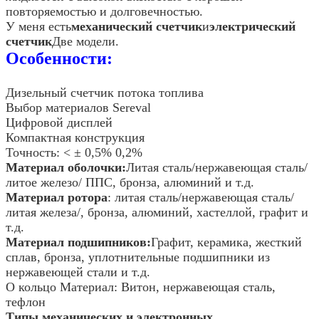
повторяемостью и долговечностью.
У меня есть
механический счетчик
и
электрический
счетчик
Две модели.
Особенности:
Дизельный счетчик потока топлива
Выбор материалов Sereval
Цифровой дисплей
Компактная конструкция
Точность: < ± 0,5% 0,2%
Материал оболочки:
Литая сталь/нержавеющая сталь/
литое железо/ ППС, бронза, алюминий и т.д.
Материал ротора
: литая сталь/нержавеющая сталь/
литая железа/, бронза, алюминий, хастеллой, графит и
т.д.
Материал подшипников:
Графит, керамика, жесткий
сплав, бронза, уплотнительные подшипники из
нержавеющей стали и т.д.
О кольцо Материал: Витон, нержавеющая сталь,
тефлон
Типы механических и электронных