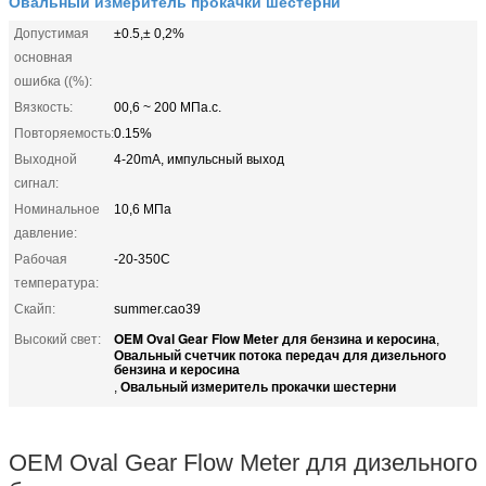
Овальный измеритель прокачки шестерни
Допустимая
±0.5,± 0,2%
основная
ошибка ((%):
Вязкость:
00,6 ~ 200 МПа.с.
Повторяемость:
0.15%
Выходной
4-20mA, импульсный выход
сигнал:
Номинальное
10,6 МПа
давление:
Рабочая
-20-350C
температура:
Скайп:
summer.cao39
OEM Oval Gear Flow Meter для бензина и керосина
Высокий свет:
,
Овальный счетчик потока передач для дизельного
бензина и керосина
Овальный измеритель прокачки шестерни
,
OEM Oval Gear Flow Meter для дизельного