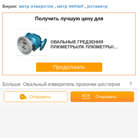
метр отверстия
метр venturi
ротаметр
Бирки:
,
,
Получить лучшую цену для
ОВАЛЬНЫЕ ГРЕДЗЕНИЯ
ПЛЮМЕТРЫ/ЛК ПЛЮМЕТРЫ/
ОГМ ПЛЮМЕТРЫ Прямая
продажа с фабричной ценой
Продолжать
Овальный измеритель прокачки шестерни
Больше
Отправить
Отправить
сообщение
запрос
тратный
Низкозатратный
Овальный
Цифровой
Низк
ьный
овальный
счетчик потока
сигнал выхода
стоим
 потока,
счетчик потока,
переработки,
жидкости
оваль
уемый в
используемый в
используемый
Овальный
счетчик 
нефти и
сырой нефти и
для
счетчик потока
пере