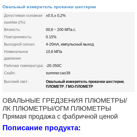
Овальный измеритель прокачки шестерни
Допустимая основная
±0.5,± 0,2%
ошибка ((%):
Вязкость:
00,6 ~ 200 МПа.с.
Повторяемость:
0.15%
Выходной сигнал:
4-20mA, импульсный выход
Номинальное
10,6 МПа
давление:
Рабочая температура:
-20-350C
Скайп:
summer.cao39
Овальный измеритель прокачки шестерни
Высокий свет:
,
ПЛОМЕТР
ГМО-ПЛОМЕТР
,
ОВАЛЬНЫЕ ГРЕДЗЕНИЯ ПЛЮМЕТРЫ/
ЛК ПЛЮМЕТРЫ/ОГМ ПЛЮМЕТРЫ
Прямая продажа с фабричной ценой
П
описание продукта: