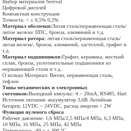
Выбор материалов Sereval
Цифровой дисплей
Компактная конструкция
Точность: < ± 0,5% 0,2%
Материал оболочки:
Литая сталь/нержавеющая сталь/
литое железо/ ППС, бронза, алюминий и т.д.
Материал ротора
: литая сталь/нержавеющая сталь/
литая железа/, бронза, алюминий, хастеллой, графит и
т.д.
Материал подшипников:
Графит, керамика, жесткий
сплав, бронза, уплотнительные подшипники из
нержавеющей стали и т.д.
О кольцо Материал: Витон, нержавеющая сталь,
тефлон
Типы механических и электронных
счетчиков:
Выходный импульс: 4 ~ 20mA, RS485, Hart
Источник питания: аккумулятор 3,6В Литийная
батарея; 12VDC ~ 24VDC, расход энергии < 2W
Функция нулевого сброса
Рабочее давление: 1,6 МПа/2,5 МПа/4 МПа, 6,3 МПа,
10 МПа, 16 МПа, 25 МПа, 42 МПа
Температура: -40 ~ + 300 °C