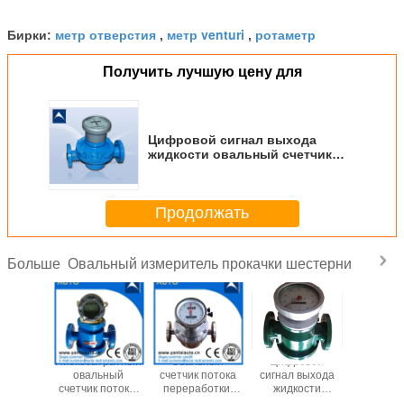
метр отверстия
метр venturi
ротаметр
Бирки:
,
,
Получить лучшую цену для
Цифровой сигнал выхода
жидкости овальный счетчик
потока с разумной ценой
Продолжать
Овальный измеритель прокачки шестерни
Больше
тратный
Низкозатратный
Овальный
Цифровой
Низк
ьный
овальный
счетчик потока
сигнал выхода
стоим
 потока,
счетчик потока,
переработки,
жидкости
оваль
уемый в
используемый в
используемый
Овальный
счетчик 