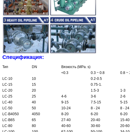
Спецификация:
Тип
DN
Вязкость (MPa. s)
<0.3
0.3 ~ 0.8
0.8 ~ 2
LC-10
10
0.2-0.5
LC-15
15
0.75-1.
LC-20
20
1.5-3
1-3
LC-25
25
4-6
3-6
2-6
LC-40
40
9-15
7.5-15
5-15
LC-50
50
10-24
8 - 24
8 - 24
LC-B4050
4050
8-20
6-20
6-20
LC-B65
65
27-40
20-40
15-40
LC-80
80
40-60
30-60
20-60
LC-100
100
67-100
50-100
34-100