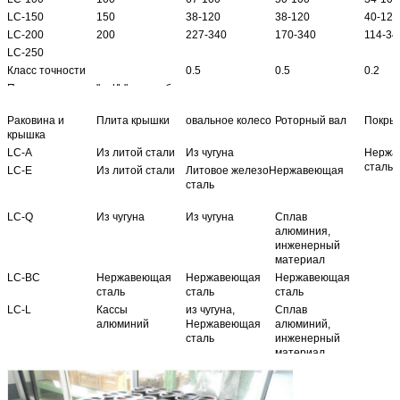
LC-150
150
38-120
38-120
40-120
LC-200
200
227-340
170-340
114-34
LC-250
Класс точности
0.5
0.5
0.2
Примечание
"gal/h" может быть специально заказано.
Раковина и
Плита крышки
овальное колесо
Роторный вал
Покры
крышка
LC-A
Из литой стали
Из чугуна
Нержа
сталь
LC-E
Из литой стали
Литовое железоНержавеющая
сталь
LC-Q
Из чугуна
Из чугуна
Сплав
алюминия,
инженерный
материал
LC-BC
Нержавеющая
Нержавеющая
Нержавеющая
сталь
сталь
сталь
LC-L
Кассы
из чугуна,
Сплав
алюминий
Нержавеющая
алюминий,
сталь
инженерный
материал
Примечания:1. OCr18Ni12Mo2Ti для типа LC-C; OCr18Ni9Ti для типа LC-B.
2Фланц выпуклый менее 2,5 МПа, а шероховатость 6,3 МПа, и оба вышепер