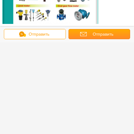
Отправить
Отправить
сообщение
запрос
метр отверстия
метр venturi
ротаметр
Бирки:
,
,
Получить лучшую цену для
битумный гидравлический
дизельный приточный счетчик
с выходом 4-20mA
Продолжать
Овальный измеритель прокачки шестерни
Больше