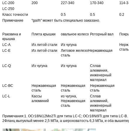
LC-200
200
227-340
170-340
114-34
LC-250
Класс точности
0.5
0.5
0.2
Примечание
"gal/h" может быть специально заказано.
Раковина и
Плита крышки
овальное колесо
Роторный вал
Покры
крышка
LC-A
Из литой стали
Из чугуна
Нержа
сталь
LC-E
Из литой стали
Литовое железоНержавеющая
сталь
LC-Q
Из чугуна
Из чугуна
Сплав
алюминия,
инженерный
материал
LC-BC
Нержавеющая
Нержавеющая
Нержавеющая
сталь
сталь
сталь
LC-L
Кассы
из чугуна,
Сплав
алюминий
Нержавеющая
алюминий,
сталь
инженерный
материал
Примечания:1. OCr18Ni12Mo2Ti для типа LC-C; OCr18Ni9Ti для типа LC-B.
2Фланц выпуклый менее 2,5 МПа, а шероховатость 6,3 МПа, и оба вышепер