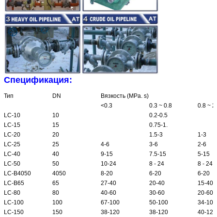
Спецификация:
Тип
DN
Вязкость (MPa. s)
<0.3
0.3 ~ 0.8
0.8 ~ 2
LC-10
10
0.2-0.5
LC-15
15
0.75-1.
LC-20
20
1.5-3
1-3
LC-25
25
4-6
3-6
2-6
LC-40
40
9-15
7.5-15
5-15
LC-50
50
10-24
8 - 24
8 - 24
LC-B4050
4050
8-20
6-20
6-20
LC-B65
65
27-40
20-40
15-40
LC-80
80
40-60
30-60
20-60
LC-100
100
67-100
50-100
34-100
LC-150
150
38-120
38-120
40-120