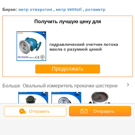
метр отверстия
метр venturi
ротаметр
Бирки:
,
,
Получить лучшую цену для
гидравлический счетчик потока
масла с разумной ценой
Продолжать
Овальный измеритель прокачки шестерни
Больше
Отправить
Отправить
тратный
Низкозатратный
Овальный
Цифровой
Низк
сообщение
запрос
ьный
овальный
счетчик потока
сигнал выхода
стоим
 потока,
счетчик потока,
переработки,
жидкости
оваль
уемый в
используемый в
используемый
Овальный
счетчик 