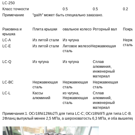
LC-250
Класс точности
0.5
0.5
0.2
Примечание
"gal/h" может быть специально заказано.
Раковина и
Плита крышки
овальное колесо
Роторный вал
Покры
крышка
LC-A
Из литой стали
Из чугуна
Нержа
сталь
LC-E
Из литой стали
Литовое железоНержавеющая
сталь
LC-Q
Из чугуна
Из чугуна
Сплав
алюминия,
инженерный
материал
LC-BC
Нержавеющая
Нержавеющая
Нержавеющая
сталь
сталь
сталь
LC-L
Кассы
из чугуна,
Сплав
алюминий
Нержавеющая
алюминий,
сталь
инженерный
материал
Примечания:1. OCr18Ni12Mo2Ti для типа LC-C; OCr18Ni9Ti для типа LC-B.
2Фланц выпуклый менее 2,5 МПа, а шероховатость 6,3 МПа, и оба вышепер