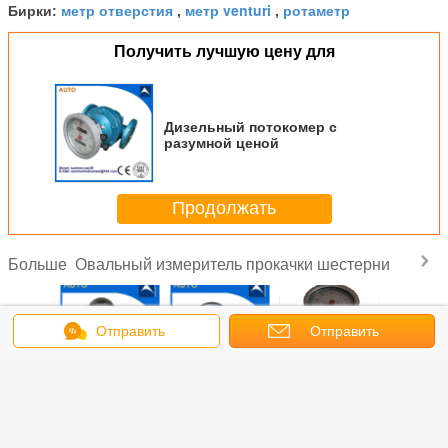
метр отверстия
метр venturi
ротаметр
Бирки:
,
,
Получить лучшую цену для
Дизельный потокомер с
разумной ценой
Продолжать
Овальный измеритель прокачки шестерни
Больше
Отправить
Отправить
сообщение
запрос
тратный
Низкозатратный
Овальный
Цифровой
Низк
ьный
овальный
счетчик потока
сигнал выхода
стоим
 потока,
счетчик потока,
переработки,
жидкости
оваль
уемый в
используемый в
используемый
Овальный
счетчик 
нефти и
сырой нефти и
для
счетчик потока
пере
ом масле
топливном масле
низкозатратного
для
использу