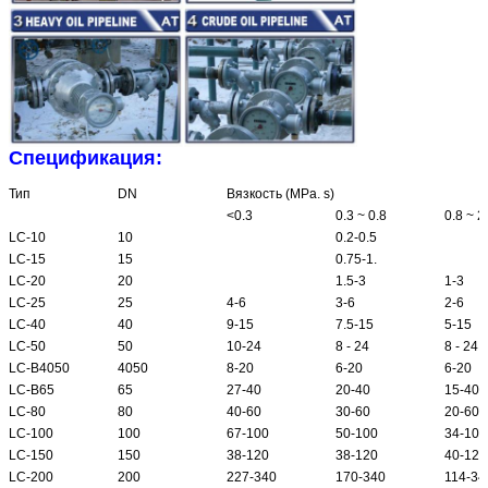
Спецификация:
Тип
DN
Вязкость (MPa. s)
<0.3
0.3 ~ 0.8
0.8 ~ 2
LC-10
10
0.2-0.5
LC-15
15
0.75-1.
LC-20
20
1.5-3
1-3
LC-25
25
4-6
3-6
2-6
LC-40
40
9-15
7.5-15
5-15
LC-50
50
10-24
8 - 24
8 - 24
LC-B4050
4050
8-20
6-20
6-20
LC-B65
65
27-40
20-40
15-40
LC-80
80
40-60
30-60
20-60
LC-100
100
67-100
50-100
34-100
LC-150
150
38-120
38-120
40-120
LC-200
200
227-340
170-340
114-34