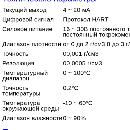
Текущий выход
4 ~ 20 мА
Цифровой сигнал
Протокол HART
Силовое питание
16 ~ 30В постоянного 
постоянный ток
рекоме
Диапазон плотности
от 0 до 2 г/см3,0 до 3 г
Точность
00,001 г/см3
Резолюция
00,0005 г/см3
Температурный
0 ~ 100
°C
диапазон
Точность
0.2
°C
температуры
Температура
-10 ~ 60
°C
окружающей среды
Диапазон влажности
0 ~ 90%