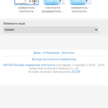
айн-
Онлайн-
Измерение
Онлайн-
Онла
итель
измеритель
плотности
измеритель
измери
ости,
плотности
предварительно
плотности,
плотн
уемый в
используется в
конденсированного
используемый
использу
радном
нефти с низкой
молока / Онлайн-
для жидкости
добыче 
 низкой
ценой Made in
измеритель
или
низкой 
Измените язык
ой,
China
плотности с
стационарной
Made in
нный в
низкой ценой
жидкости с
тае
Made in China
низкой ценой
Дома
|
О Компании
|
Контакты
Взгляд настольного компьютера
КИТАЙ Онлайн измерение плотности
поставщик. Copyright © 2016 - 2025
Yantai Auto Instrument Making Co.,Ltd.
All rights reserved. Developed by
ECER