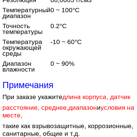
Резолюция
00,0005 г/см3
Температурный
0 ~ 100
°C
диапазон
Точность
0.2
°C
температуры
Температура
-10 ~ 60
°C
окружающей
среды
Диапазон
0 ~ 90%
влажности
Примечания
При заказе укажите
длина корпуса, датчик
расстояние, среднее
,
диапазон
и
условия на
месте
,
такие как взрывозащитные, коррозионные,
санитарные, общие и т.д.