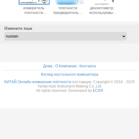
айн-
Онлайн-
Измерение
Онлайн-
Онла
итель
измеритель
плотности
дензитометр,
измери
ости,
плотности
предварительно
используемый
плотн
уемый в
используется в
конденсированного
для химических
использу
радном
нефти с низкой
молока / Онлайн-
изделий с
добыче 
 низкой
ценой Made in
измеритель
выходом 4-20mA,
низкой 
Измените язык
ой,
China
плотности с
сделанный в
Made in
нный в
низкой ценой
Китае
тае
Made in China
Дома
|
О Компании
|
Контакты
Взгляд настольного компьютера
КИТАЙ Онлайн измерение плотности
поставщик. Copyright © 2016 - 2025
Yantai Auto Instrument Making Co.,Ltd.
All rights reserved. Developed by
ECER