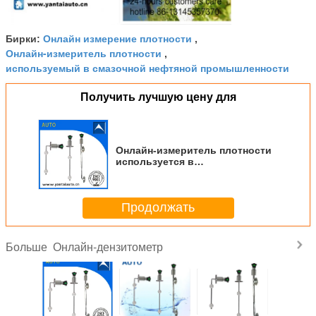
Онлайн измерение плотности
Бирки:
,
Онлайн-измеритель плотности
,
используемый в смазочной нефтяной промышленности
Получить лучшую цену для
Онлайн-измеритель плотности
используется в
нефтехимической
промышленности с низкой
ценой Made in China
Продолжать
Онлайн-дензитометр
Больше