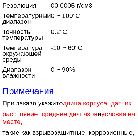
Резолюция
00,0005 г/см3
Температурный
0 ~ 100
°C
диапазон
Точность
0.2
°C
температуры
Температура
-10 ~ 60
°C
окружающей
среды
Диапазон
0 ~ 90%
влажности
Примечания
При заказе укажите
длина корпуса, датчик
расстояние, среднее
,
диапазон
и
условия на
месте
,
такие как взрывозащитные, коррозионные,