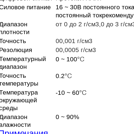
Силовое питание
16 ~ 30В постоянного ток
рекоменду
постоянный ток
Диапазон
от 0 до 2 г/см3,0 до 3 г/см
плотности
Точность
00,001 г/см3
Резолюция
00,0005 г/см3
°C
Температурный
0 ~ 100
диапазон
°C
Точность
0.2
температуры
°C
Температура
-10 ~ 60
окружающей
среды
Диапазон
0 ~ 90%
влажности
Примечания