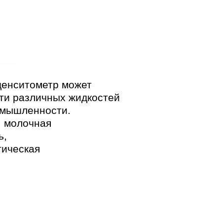
денситометр может
ти различных жидкостей
омышленности.
 молочная
ь,
ическая