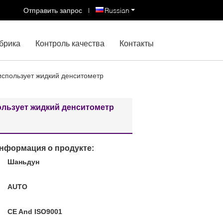
Отправить запрос
|
Russian
брика
Контроль качества
Контакты
спользует жидкий денситометр
льзует жидкий денситометр
нформация о продукте:
Шаньдун
:
AUTO
CE And ISO9001