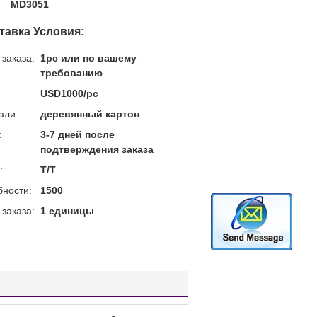
MD3051
тавка Условия:
заказа:
1pc или по вашему
требованию
USD1000/pc
али:
деревянный картон
:
3-7 дней после
подтверждения заказа
:
T/T
бности:
1500
заказа:
1 единицы