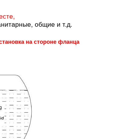
есте
,
нитарные, общие и т.д.
установка на стороне фланца