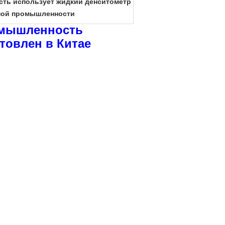
сть использует жидкий денситометр
ной промышленности
омышленность
товлен в Китае