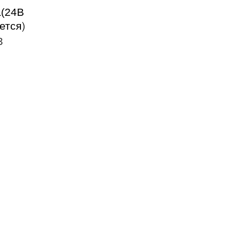
а
(24В
ется)
3