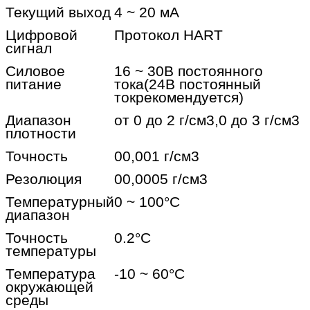
Текущий выход
4 ~ 20 мА
Цифровой
Протокол HART
сигнал
Силовое
16 ~ 30В постоянного
питание
тока
(24В постоянный
ток
рекомендуется)
Диапазон
от 0 до 2 г/см3,0 до 3 г/см3
плотности
Точность
00,001 г/см3
Резолюция
00,0005 г/см3
Температурный
0 ~ 100
°C
диапазон
Точность
0.2
°C
температуры
Температура
-10 ~ 60
°C
окружающей
среды