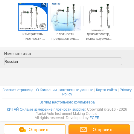
айн-
Онлайн-
Измерение
Онлайн-
Онла
итель
измеритель
плотности
дензитометр,
измери
ости,
плотности
предварительно
используемый
плотн
уемый в
используется в
конденсированного
для химических
использу
радном
нефти с низкой
молока / Онлайн-
изделий с
добыче 
 низкой
ценой Made in
измеритель
выходом 4-20mA,
низкой 
Измените язык
ой,
China
плотности с
сделанный в
Made in
нный в
низкой ценой
Китае
Russian
тае
Made in China
Главная страница
|
О Компании
|
контактные данные
|
Карта сайта
|
Privacy
Policy
Взгляд настольного компьютера
КИТАЙ Онлайн измерение плотности supplier.
Copyright © 2016 - 2026
Yantai Auto Instrument Making Co.,Ltd.
All rights reserved. Developed by
ECER
Отправить
Отправить