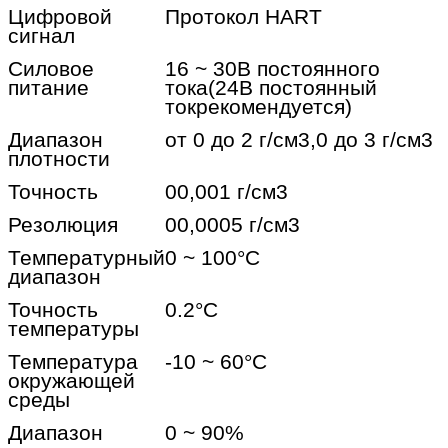
Цифровой
Протокол HART
сигнал
Силовое
16 ~ 30В постоянного
питание
тока
(24В постоянный
ток
рекомендуется)
Диапазон
от 0 до 2 г/см3,0 до 3 г/см3
плотности
Точность
00,001 г/см3
Резолюция
00,0005 г/см3
Температурный
0 ~ 100
°C
диапазон
Точность
0.2
°C
температуры
Температура
-10 ~ 60
°C
окружающей
среды
Диапазон
0 ~ 90%