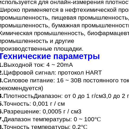
используется для онлайн-измерения плотнос
Широко применяется в нефтехимической пр
промышленность, пищевая промышленность,
промышленность, бумажная промышленност
Химическая промышленность, биофармацевт
промышленность и другие
производственные площадки.
Технические параметры
1.
Выходной ток: 4 ~ 20mA
2.
Цифровой сигнал: протокол HART
3.
Силовое питание: 16 ~ 30В постоянного то
рекомендуется)
4.
Плотность
Диапазон
: от 0 до 1 г/см3,0 до 2 
5.
Точность: 0,001 г / см
6.
Разрешение: 0,0005 г / см
3
7.
Диапазон температуры: 0 ~ 100
°C
8.
Точность температуры: 0.2
°C