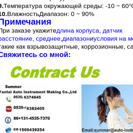
9.
Температура окружающей среды: -10 ~ 60
°
10.
Влажность
Диапазон
: 0 ~ 90%
Примечания
При заказе укажите
длина корпуса, датчик
расстояние, среднее
,
диапазон
и
условия на м
такие как взрывозащитные, коррозионные, са
Свяжитесь со мной: