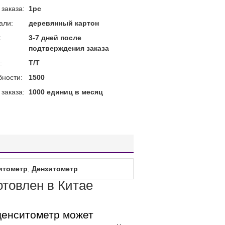
заказа:
1pc
али:
деревянный картон
:
3-7 дней после
подтверждения заказа
:
T/T
бности:
1500
заказа:
1000 единиц в месяц
итометр
,
Дензитометр
товлен в Китае
денситометр может