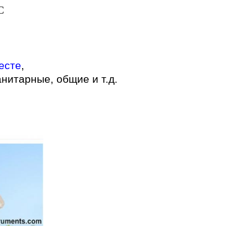
C
есте
,
нитарные, общие и т.д.