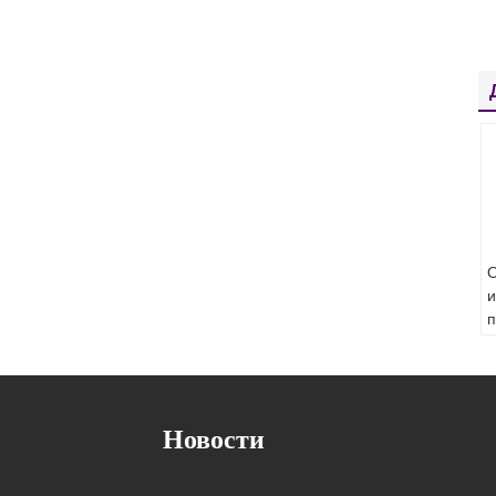
О
и
п
и
д
н
i
Новости
С
2