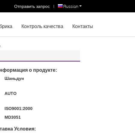
Отправить запрос
|
Russian
брика
Контроль качества
Контакты
е
нформация о продукте:
Шаньдун
:
AUTO
ISO9001:2000
MD3051
тавка Условия: