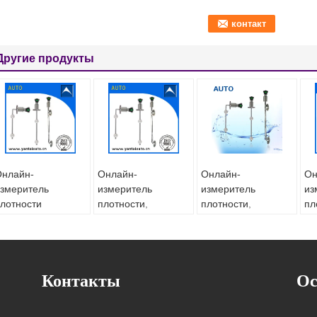
Другие продукты
нлайн-
Онлайн-
Онлайн-
Он
змеритель
измеритель
измеритель
из
лотности
плотности,
плотности,
пл
спользуется в
используемый в
используемый в
ис
обыче соли с
вине с низкой
виноградном соке с
не
изкой ценой Made
ценой Made in
низкой ценой,
це
n China
China
сделанный в Китае
Ch
Контакты
Ос
иловое питание:
Силовое питание:
Силовое питание:
Си
4 В постоянного
24 В постоянного
24 В постоянного
24