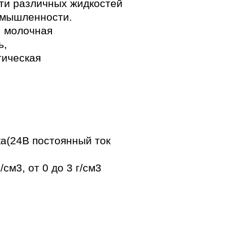
ти различных жидкостей
омышленности.
 молочная
ь,
ическая
ка
(24В постоянный ток
г/см3
, от 0 до 3 г/см3