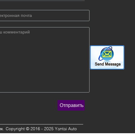
ка
Силовое питание:
д измерения:
0-
24 В постоянного
.cm3,0-
тока
/cm3,0-3g/cm3
Ряд измерения:
0-
мпература:
0-
1g.cm3,0-
0C
2g/cm3,0-3g/cm3
ходной сигнал:
Температура:
0-
20mA, LCD
100C
сплей
Выходной сигнал:
4-20mA, LCD
дисплей
к.
Copyright © 2016 - 2025 Yantai Auto