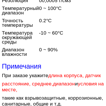
Резолюция
00,0005 г/см3
Температурный
0 ~ 100
°C
диапазон
Точность
0.2
°C
температуры
Температура
-10 ~ 60
°C
окружающей
среды
Диапазон
0 ~ 90%
влажности
Примечания
При заказе укажите
длина корпуса, датчик
расстояние, среднее
,
диапазон
и
условия на
месте
,
такие как взрывозащитные, коррозионные,
санитарные, общие и т.д.