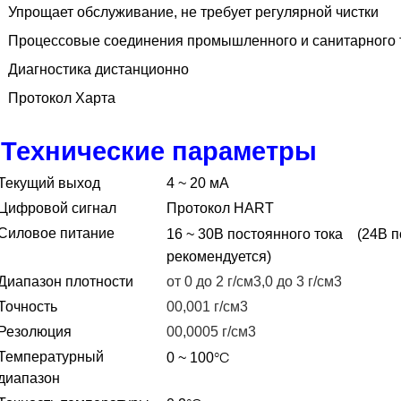
Упрощает обслуживание, не требует регулярной чистки
Процессовые соединения промышленного и санитарного 
Диагностика дистанционно
Протокол Харта
Технические параметры
Текущий выход
4 ~ 20 мА
Цифровой сигнал
Протокол HART
Силовое питание
16 ~ 30В постоянного тока
(24В п
рекомендуется)
Диапазон плотности
от 0 до 2 г/см3,0 до 3 г/см3
Точность
00,001 г/см3
Резолюция
00,0005 г/см3
°C
Температурный
0 ~ 100
диапазон