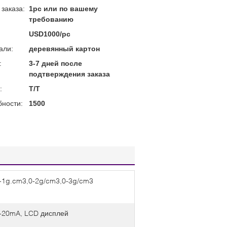
заказа:
1pc или по вашему
требованию
USD1000/pc
али:
деревянный картон
:
3-7 дней после
подтверждения заказа
:
T/T
бности:
1500
-1g.cm3,0-2g/cm3,0-3g/cm3
-20mA, LCD дисплей