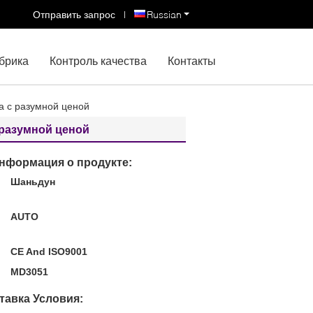
Отправить запрос
|
Russian
брика
Контроль качества
Контакты
а с разумной ценой
 разумной ценой
нформация о продукте:
Шаньдун
:
AUTO
CE And ISO9001
MD3051
тавка Условия: