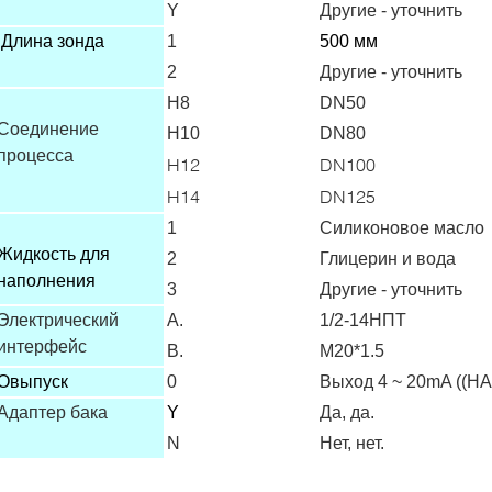
Y
Другие - уточнить
Длина зонда
1
500 мм
2
Другие - уточнить
H8
DN50
Соединение
H10
DN80
процесса
H12
DN100
H14
DN125
1
Силиконовое масло
Жидкость для
2
Глицерин и вода
наполнения
3
Другие - уточнить
Электрический
А.
1/2-14НПТ
интерфейс
В.
М20*1.5
О
выпуск
0
Выход 4 ~ 20mA ((H
Адаптер бака
Y
Да, да.
N
Нет, нет.