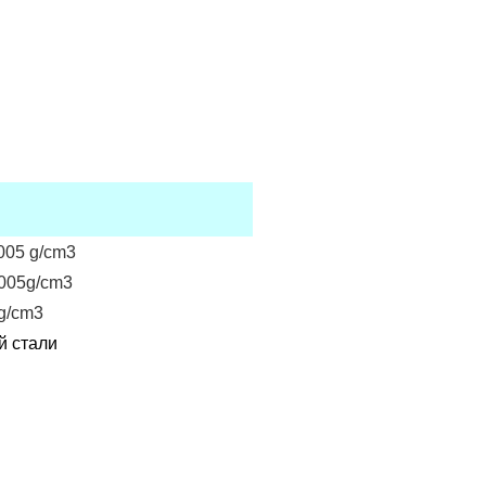
,005 g/cm3
,005g/cm3
5g/cm3
й стали