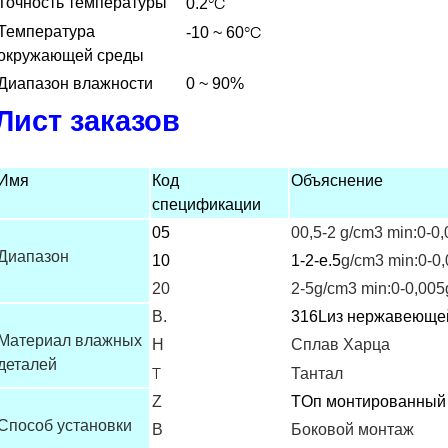
°C
Точность температуры
0.2
°C
Температура
-10 ~ 60
окружающей среды
Диапазон влажности
0 ~ 90%
Лист заказов
Имя
Код
Объяснение
спецификации
05
00,5-2 g/cm3 min:0-0
Диапазон
10
1-2-е.5
g/cm3 min:0-0
20
2-5g/cm3 min:0-0,00
В.
316L
из нержавеюще
Материал влажных
H
Сплав Харца
деталей
T
Тантал
Z
T
Оп монтированный
Способ установки
В
Боковой монтаж