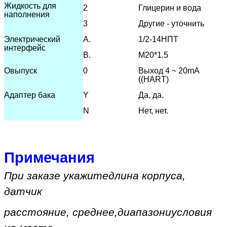
Жидкость для
2
Глицерин и вода
наполнения
3
Другие - уточнить
Электрический
А.
1/2-14НПТ
интерфейс
В.
М20*1.5
О
выпуск
0
Выход 4 ~ 20mA
((HART)
Адаптер бака
Y
Да, да.
N
Нет, нет.
Примечания
При заказе укажите
длина корпуса,
датчик
расстояние, среднее
,
диапазон
и
условия