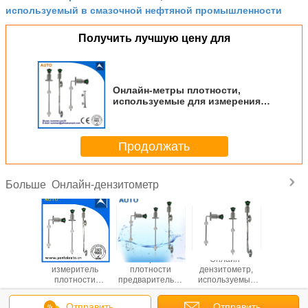
используемый в смазочной нефтяной промышленности
Получить лучшую цену для
Онлайн-метры плотности,
используемые для измерения
плотности или концентрации
гидроксида аммония
Продолжать
Онлайн-дензитометр
Больше
айн-
Онлайн-
Измерение
Онлайн-
Онла
итель
измеритель
плотности
дензитометр,
измери
ости,
плотности
предварительно
используемый
плотн
уемый в
используется в
конденсированного
для химических
использу
радном
нефти с низкой
молока / Онлайн-
изделий с
добыче 
Отправить
Отправить