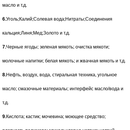
масло и т.д.
6.
Уголь;Калий;Солевая вода;Нитраты;Соединения
кальция;Линя;Мед;Золото и т.д.
7.
Черные ягоды; зеленая мякоть; очистка мякоти;
молочные напитки; белая мякоть; и жвачная мякоть и т.д.
8.
Нефть, воздух, вода, стиральная техника, угольное
масло; смазочные материалы; интерфейс масло/вода и
т.д.
9.
Кислота; кастик; мочевина; моющее средство;