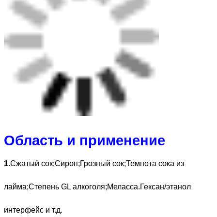
Область и применение
1.
Сжатый сок;Сироп;Грозный сок;Темнота сока из
лайма;Степень GL алкоголя;Меласса.Гексан/этанол
интерфейс и т.д.