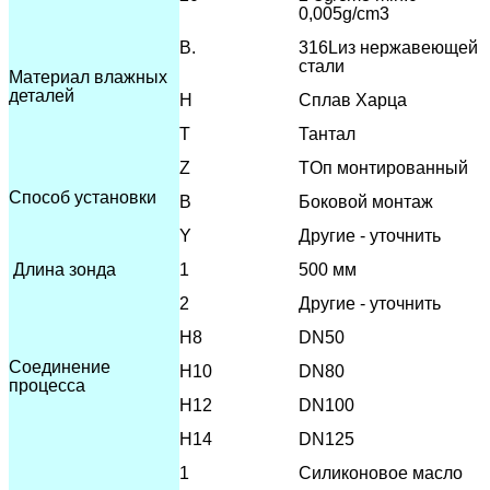
0,005g/cm3
В.
316L
из нержавеющей
стали
Материал влажных
деталей
H
Сплав Харца
T
Тантал
Z
T
Оп монтированный
Способ установки
В
Боковой монтаж
Y
Другие - уточнить
Длина зонда
1
500 мм
2
Другие - уточнить
H8
DN50
Соединение
H10
DN80
процесса
H12
DN100
H14
DN125
1
Силиконовое масло