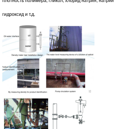
плотность полимера; гликол; хлорид натрия; натрий
гидроксид и т.д.