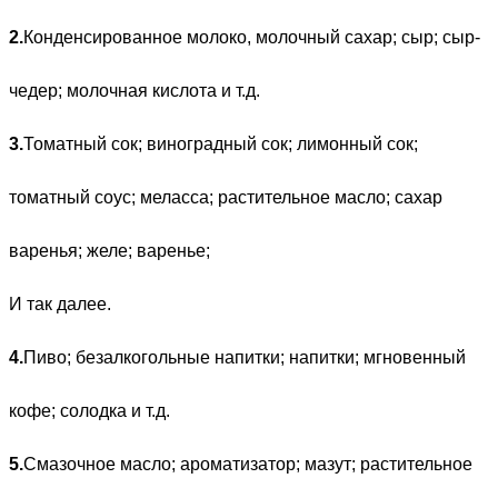
2.
Конденсированное молоко, молочный сахар; сыр; сыр-
чедер; молочная кислота и т.д.
3.
Томатный сок; виноградный сок; лимонный сок;
томатный соус; меласса; растительное масло; сахар
варенья; желе; варенье;
И так далее.
4.
Пиво; безалкогольные напитки; напитки; мгновенный
кофе; солодка и т.д.
5.
Смазочное масло; ароматизатор; мазут; растительное