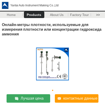
Yantai Auto Instrument Making Co.,Ltd
Home
Products
About Us
Factory Tour
>>
Онлайн-метры плотности, используемые для
измерения плотности или концентрации гидроксида
аммония
Лучшая цена
контактные данные