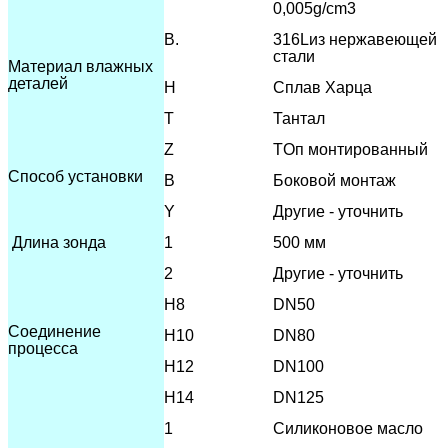
0,005g/cm3
В.
316L
из нержавеющей
стали
Материал влажных
деталей
H
Сплав Харца
T
Тантал
Z
T
Оп монтированный
Способ установки
В
Боковой монтаж
Y
Другие - уточнить
Длина зонда
1
500 мм
2
Другие - уточнить
H8
DN50
Соединение
H10
DN80
процесса
H12
DN100
H14
DN125
1
Силиконовое масло