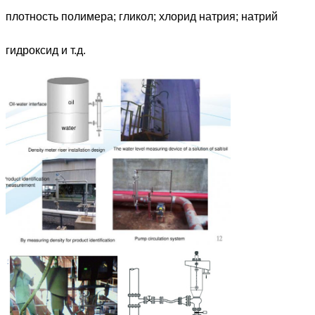
плотность полимера; гликол; хлорид натрия; натрий
гидроксид и т.д.