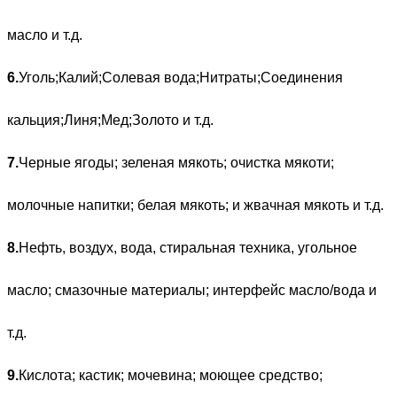
масло и т.д.
6.
Уголь;Калий;Солевая вода;Нитраты;Соединения
кальция;Линя;Мед;Золото и т.д.
7.
Черные ягоды; зеленая мякоть; очистка мякоти;
молочные напитки; белая мякоть; и жвачная мякоть и т.д.
8.
Нефть, воздух, вода, стиральная техника, угольное
масло; смазочные материалы; интерфейс масло/вода и
т.д.
9.
Кислота; кастик; мочевина; моющее средство;