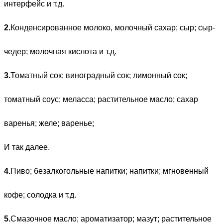
интерфейс и т.д.
2.
Конденсированное молоко, молочный сахар; сыр; сыр-
чедер; молочная кислота и т.д.
3.
Томатный сок; виноградный сок; лимонный сок;
томатный соус; меласса; растительное масло; сахар
варенья; желе; варенье;
И так далее.
4.
Пиво; безалкогольные напитки; напитки; мгновенный
кофе; солодка и т.д.
5.
Смазочное масло; ароматизатор; мазут; растительное