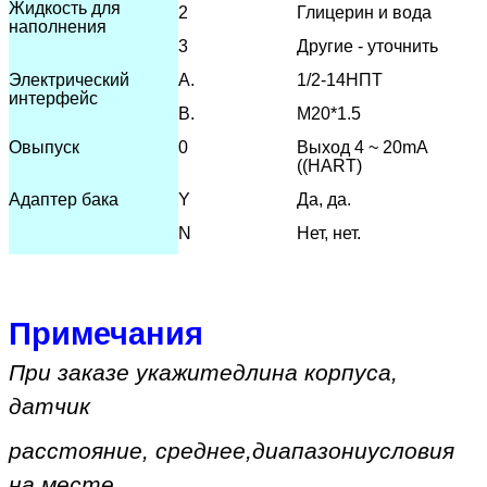
Жидкость для
2
Глицерин и вода
наполнения
3
Другие - уточнить
Электрический
А.
1/2-14НПТ
интерфейс
В.
М20*1.5
О
выпуск
0
Выход 4 ~ 20mA
((HART)
Адаптер бака
Y
Да, да.
N
Нет, нет.
Примечания
При заказе укажите
длина корпуса,
датчик
расстояние, среднее
,
диапазон
и
условия
на месте
,