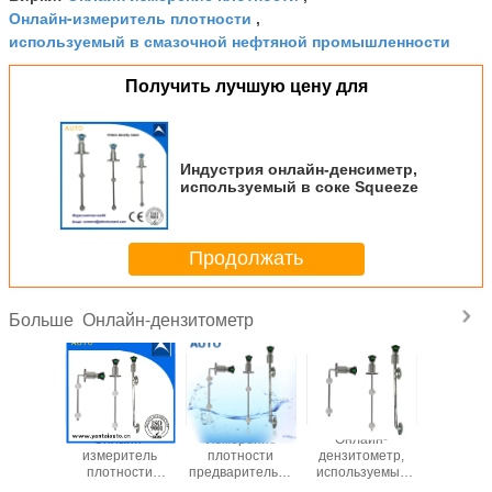
Онлайн-измеритель плотности
,
используемый в смазочной нефтяной промышленности
Получить лучшую цену для
Индустрия онлайн-денсиметр,
используемый в соке Squeeze
Продолжать
Онлайн-дензитометр
Больше
Онлайн-
Онлайн-
Онлайн-
Онлайн-
дензитометр,
измеритель
измеритель
измеритель
используемый
плотности
плотности,
плотности,
для химических
используется в
используемый в
используемый в
и