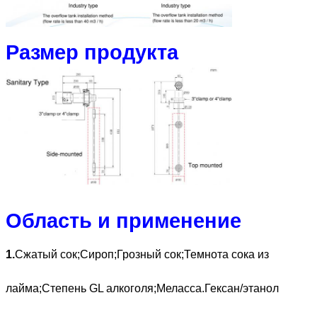
Размер продукта
Область и применение
1.
Сжатый сок;Сироп;Грозный сок;Темнота сока из
лайма;Степень GL алкоголя;Меласса.Гексан/этанол