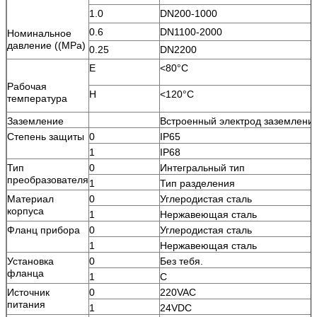
1.0
DN200-1000
0.6
DN1100-2000
Номинальное
давление ((MPa)
0.25
DN2200
Е
<
80°C
Рабочая
H
<
120°С
температура
Заземление
Встроенный электрод заземлени
Степень защиты
0
IP65
1
IP68
Тип
0
Интегральный тип
преобразователя
1
Тип разделения
Материал
0
Углеродистая сталь
корпуса
1
Нержавеющая сталь
Фланц прибора
0
Углеродистая сталь
1
Нержавеющая сталь
Установка
0
Без тебя.
фланца
1
С
Источник
0
220VAC
питания
1
24VDC