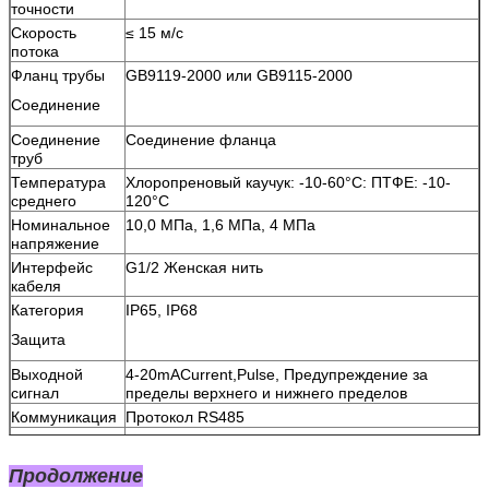
точности
Скорость
≤ 15 м/с
потока
Фланц трубы
GB9119-2000 или GB9115-2000
Соединение
Соединение
Соединение фланца
труб
Температура
Хлоропреновый каучук: -10-60°C: ПТФЕ: -10-
среднего
120°C
Номинальное
10,0 МПа, 1,6 МПа, 4 МПа
напряжение
Интерфейс
G1/2 Женская нить
кабеля
Категория
IP65, IP68
Защита
Выходной
4-20mACurrent,Pulse, Предупреждение за
сигнал
пределы верхнего и нижнего пределов
Коммуникация
Протокол RS485
Дисплей
Транзиционный поток,процент,скорость
монитора
потока,вперед и назад интегрированный
Продолжение
Поток и общий интегрированный поток