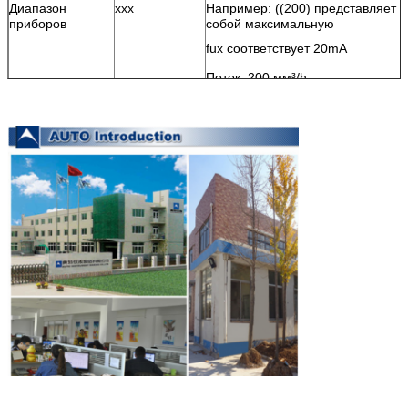
Диапазон
xxx
Например: ((200) представляет
приборов
собой максимальную
fux соответствует 20mA
Поток: 200 мм
³
/h