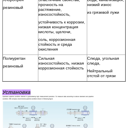
прочность на
низкий износ
резиновый
растяжение,
из грязевой лужи
износостойкость,
устойчивость к коррозии,
низкая концентрация
Оставьте сообщение
кислоты, щелочи,
Мы скоро тебе перезвоним!
соль, коррозионная
стойкость и среда
окисления
Полиуретан
Сильная
Слюда, угольная
износостойкость, низкая
слюда,
резиновый
коррозионная стойкость
Нейтральный
отстой от грязи
Установка