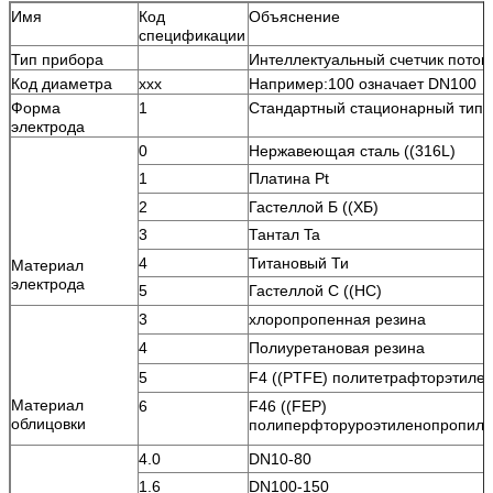
Имя
Код
Объяснение
спецификации
Тип прибора
Интеллектуальный счетчик поток
Код диаметра
xxx
Например:100 означает DN100
Форма
1
Стандартный стационарный тип
электрода
0
Нержавеющая сталь ((316L)
1
Платина Pt
2
Гастеллой Б ((ХБ)
3
Тантал Ta
4
Титановый Ти
Материал
электрода
5
Гастеллой C ((HC)
3
хлоропропенная резина
4
Полиуретановая резина
5
F4 ((PTFE) политетрафторэтиле
Материал
6
F46 ((FEP)
облицовки
полиперфторуроэтиленопропил
4.0
DN10-80
1.6
DN100-150