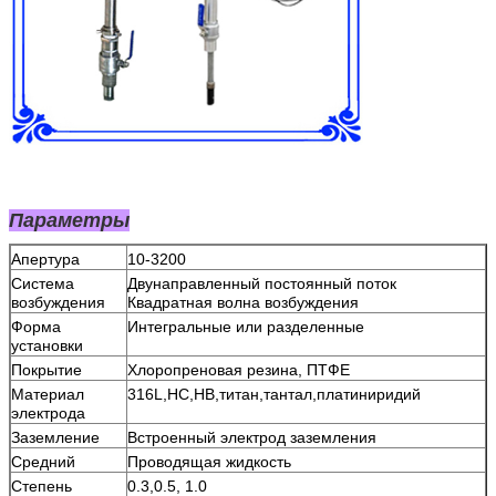
Параметры
Апертура
10-3200
Система
Двунаправленный постоянный поток
возбуждения
Квадратная волна возбуждения
Форма
Интегральные или разделенные
установки
Покрытие
Хлоропреновая резина, ПТФЕ
Материал
316L,HC,HB,титан,тантал,платиниридий
электрода
Заземление
Встроенный электрод заземления
Средний
Проводящая жидкость
Степень
0.3,0.5, 1.0