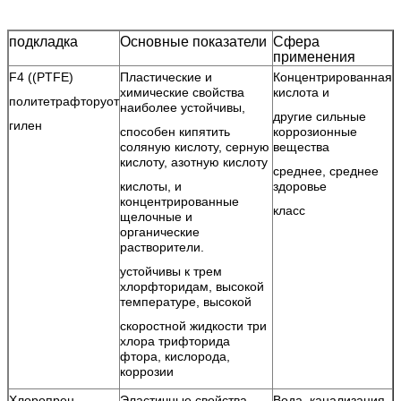
Силовое
220VAC, 24VDC
подкладка
Основные показатели
Сфера
питание
применения
Вид заявки
Общий тип, водонепроницаемый
F4 ((PTFE)
Пластические и
Концентрированная
химические свойства
кислота и
политетрафторуот
наиболее устойчивы,
другие сильные
гилен
способен кипятить
коррозионные
соляную кислоту, серную
вещества
кислоту, азотную кислоту
среднее, среднее
кислоты, и
здоровье
концентрированные
класс
щелочные и
органические
растворители.
устойчивы к трем
хлорфторидам, высокой
температуре, высокой
скоростной жидкости три
хлора трифторида
фтора, кислорода,
коррозии
Хлоропрен
Эластичные свойства,
Вода, канализация,