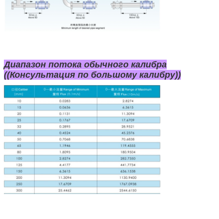
Отправить
Диапазон потока обычного калибра
((Консультация по большому калибру))