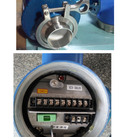
антиоксиданты, это значительно
уменьшит коррозию.
Тантал
имеющие сильную устойчивость к
коррозионным средам, аналогичную
стеклу
Практически применимо ко всем
химическим средам.
За исключением фториновой кислоты,
масла и щелочей.
Платиновый
Практически применима во всех
иридий
химических средах, кроме соли
аммония.