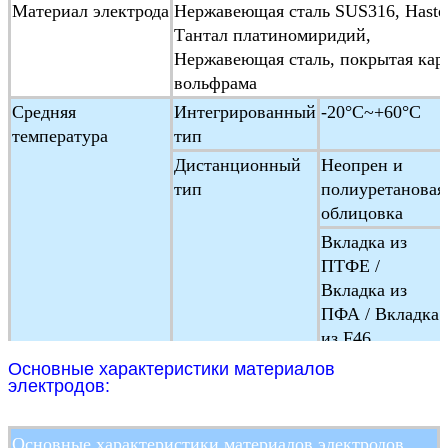
Материал электрода
Нержавеющая сталь SUS316, Hastel
Тантал платиномиридий,
Нержавеющая сталь, покрытая кар
вольфрама
Средняя
Интегрированный
-20°C~+60°C
температура
тип
Дистанционный
Неопрен и
тип
полиуретановая
облицовка
Вкладка из
ПТФЕ /
Вкладка из
ПФА / Вкладка
из F46
Температура
-25°C ~+ 60°C
Основные характеристики материалов
электродов:
окружающей среды
Влажность
5 ~ 100% RH ((относительная влаж
окружающей среды
Основные характеристики материалов электродов