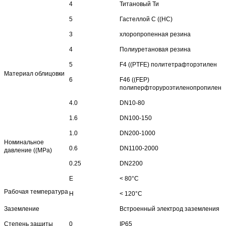
4
Титановый Ти
5
Гастеллой C ((HC)
3
хлоропропенная резина
4
Полиуретановая резина
5
F4 ((PTFE) политетрафторэтилен
Материал облицовки
6
F46 ((FEP)
полиперфторуроэтиленопропилен
4.0
DN10-80
1.6
DN100-150
1.0
DN200-1000
Номинальное
0.6
DN1100-2000
давление ((MPa)
0.25
DN2200
Е
< 80°C
Рабочая температура
H
< 120°C
Заземление
Встроенный электрод заземления
Степень защиты
0
IP65