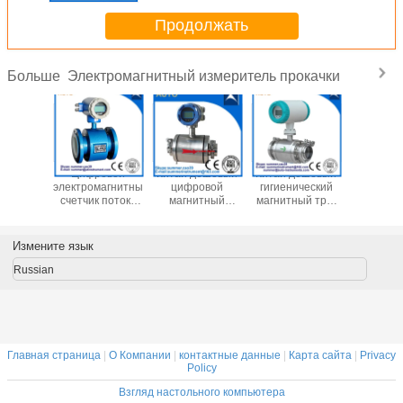
Продолжать
Электромагнитный измеритель прокачки
Больше
на 2′′ 3′′
Цифровой
Китай дешевый
Китай дешевый
Химиче
′′ 8′′
электромагнитный
цифровой
гигиенический
сточные
итный
счетчик потока
магнитный
магнитный три-
Магни
 потока
сточных вод,
счетчик потока
зажим все из
канализа
ды
выходной
для очистки воды
нержавеющей
счетчик 
магнитный
импульсный
стали приточный
Жидкос
Измените язык
потока с
счетчик потока
счетчик
контр
0mA
воды RS485
Цифрово
Russian
Электром
счетчик 
Главная страница
|
О Компании
|
контактные данные
|
Карта сайта
|
Privacy
Policy
Взгляд настольного компьютера