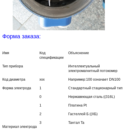
Форма заказа:
Имя
Код
Объяснение
спецификации
Тип прибора
Интеллектуальный
электромагнитный потокомер
Код диаметра
xxx
Например:100 означает DN100
Форма электрода
1
Стандартный стационарный тип
0
Нержавеющая сталь ((316L)
1
Платина Pt
2
Гастеллой Б ((ХБ)
3
Тантал Ta
Материал электрода