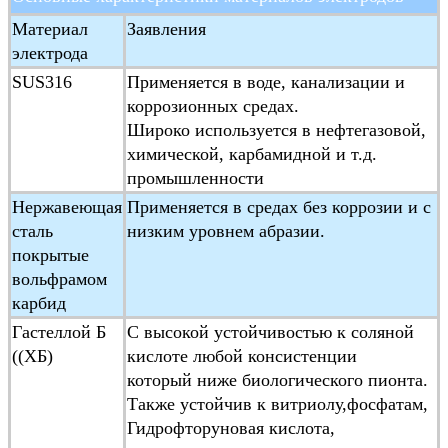
Средняя
≥ 20μs/cm
Материал
Заявления
электропроводность
электрода
Диапазон
1500:1скорость потока < 15 м/с
SUS316
Применяется в воде, канализации и
измерений
коррозионных средах.
Широко используется в нефтегазовой,
Тип конструкции
Интегральный тип, дистанционный
химической, карбамидной и т.д.
подводный тип, экс-прочный тип
промышленности
Класс защиты
IP65,IP68 (необязательно)
Нержавеющая
Применяется в средах без коррозии и с
Отметка "Ex-proof"
ExmdIIT4
сталь
низким уровнем абразии.
Стандарт
JB/T 9248-1999 Электромагнитный
покрытые
продукции
вольфрамом
карбид
Гастеллой Б
С высокой устойчивостью к соляной
((ХБ)
кислоте любой консистенции
который ниже биологического пионта.
Также устойчив к витриолу,фосфатам,
Гидрофторуновая кислота,