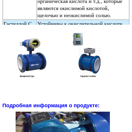
органическая кислота и т.д., которые
являются окислимой кислотой,
щелочью и неокислимой солью.
Гастеллой C
Устойчивы к окислительной кислоте,
((HC)
такой как азотная кислота, смешанная
кислота
а также окислимые соли, такие как
Fe+++, Cu++aSt и морская вода
Титан
Применяется в морской воде,хлоридах,
гипохлоритной соли,окислительной
кислоте
(включая испаряющуюся азотную
кислоту), органическую кислоту,
щелочи и т.д.
Не устойчивы к чистой редуцирующей
Подробная информация о продукте:
кислоте (например, серной кислоте,
соляной кислоте)
кислотная коррозия.
Но если кислота содержит