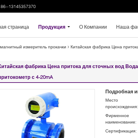
86--13145357370
ная страница
Продукция
О Компании
Наша фа
магнитный измеритель прокачки
Китайская фабрика Цена приток
Китайская фабрика Цена притока для сточных вод Вод
притокометр с 4-20mA
Подробная и
Место
происхождения
Фирменное
наименование:
Сертификация: