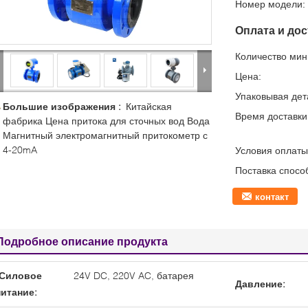
Номер модели:
Оплата и дос
Количество мин 
Цена:
Упаковывая дет
Большие изображения :
Китайская
Время доставки
фабрика Цена притока для сточных вод Вода
Магнитный электромагнитный притокометр с
4-20mA
Условия оплаты
Поставка спосо
контакт
Подробное описание продукта
Силовое
24V DC, 220V AC, батарея
Давление:
питание: