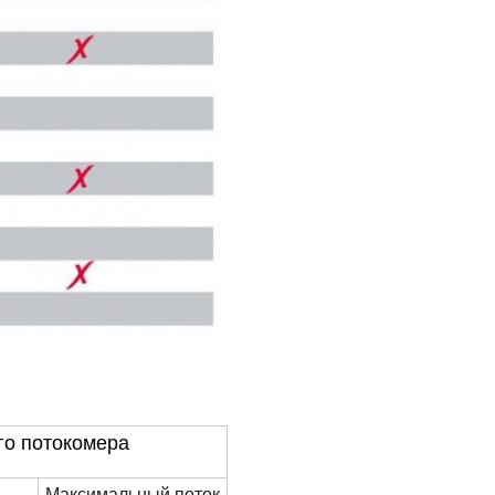
го потокомера
Максимальный поток