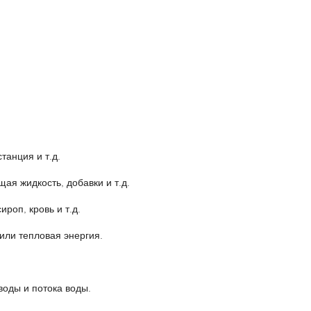
танция и т.д.
я жидкость, добавки и т.д.
ироп, кровь и т.д.
или тепловая энергия.
оды и потока воды.