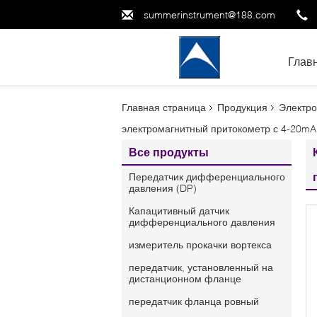
summerinstrument@188.com
Глав
Главная страница
Продукция
Электро
электромагнитный притокометр с 4-20mA
Все продукты
Передатчик дифференциального
давления (DP)
Капацитивный датчик
дифференциального давления
измеритель прокачки вортекса
передатчик, установленный на
дистанционном фланце
передатчик фланца ровный