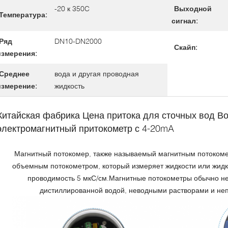
-20 к 350C
Выходной
Температура:
сигнал:
Ряд
DN10-DN2000
Скайп:
измерения:
Среднее
вода и другая проводная
измерение:
жидкость
Китайская фабрика Цена притока для сточных вод В
электромагнитный притокометр с 4-20mA
Магнитный потокомер, также называемый магнитным потокоме
объемным потокометром, который измеряет жидкости или жид
проводимость 5 мкС/см.
Магнитные потокометры обычно не
дистиллированной водой, неводными растворами и не