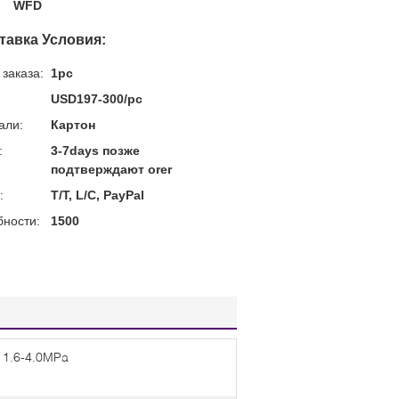
WFD
тавка Условия:
заказа:
1pc
USD197-300/pc
али:
Картон
:
3-7days позже
подтверждают orer
:
T/T, L/C, PayPal
бности:
1500
1.6-4.0MPa