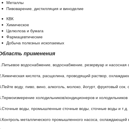
Металлы
Пивоварение, дистилляция и виноделие
КВК
Химическое
Целюлоза и бумага
Фармацевтические
Добыча полезных ископаемых
Область применения
.
Питьевое водоснабжение, водоснабжение, резервуар и насосная с
.
Химическая кислота, расщелина, проводящий раствор, охлаждающа
.
Пейте воду, пиво, вино, алкоголь, молоко, йогурт, фруктовый сок, с
.
Термоизмерение холодильников/кондиционеров и холодильников 
.
Сточные воды, промышленные сточные воды, сточные воды и т.д.
.
Контроль металлического промышленного насоса, охлаждающей в