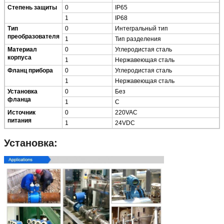
Степень защиты
0
IP65
1
IP68
Тип
0
Интегральный тип
преобразователя
1
Тип разделения
Материал
0
Углеродистая сталь
корпуса
1
Нержавеющая сталь
Фланц прибора
0
Углеродистая сталь
1
Нержавеющая сталь
Установка
0
Без
фланца
1
С
Источник
0
220VAC
питания
1
24VDC
Установка: