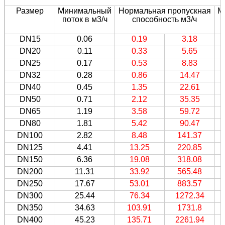
Размер
Минимальный
Нормальная пропускная
М
поток в м3/ч
способность м3/ч
DN15
0.06
0.19
3.18
DN20
0.11
0.33
5.65
DN25
0.17
0.53
8.83
DN32
0.28
0.86
14.47
DN40
0.45
1.35
22.61
DN50
0.71
2.12
35.35
DN65
1.19
3.58
59.72
DN80
1.81
5.42
90.47
DN100
2.82
8.48
141.37
DN125
4.41
13.25
220.85
DN150
6.36
19.08
318.08
DN200
11.31
33.92
565.48
DN250
17.67
53.01
883.57
DN300
25.44
76.34
1272.34
DN350
34.63
103.91
1731.8
DN400
45.23
135.71
2261.94