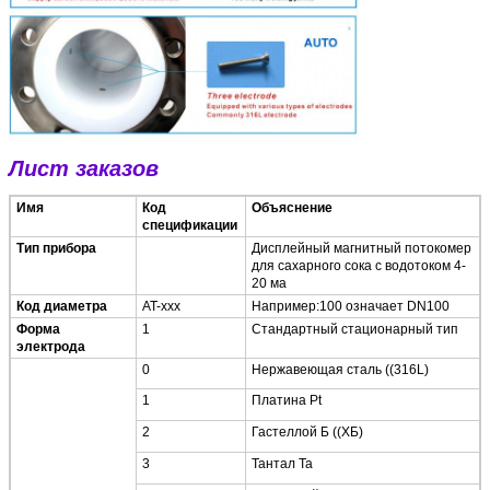
Лист заказов
Имя
Код
Объяснение
спецификации
Тип прибора
Дисплейный магнитный потокомер
для сахарного сока с водотоком 4-
20 ма
Код диаметра
AT-xxx
Например:100 означает DN100
Форма
1
Стандартный стационарный тип
электрода
Оставьте сообщение
0
Нержавеющая сталь ((316L)
1
Платина Pt
Мы скоро тебе перезвоним!
2
Гастеллой Б ((ХБ)
3
Тантал Ta