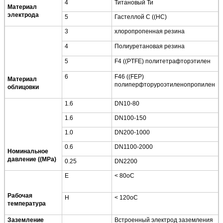
4
Титановый Ти
Материал
электрода
5
Гастеллой C ((HC)
3
хлоропропенная резина
4
Полиуретановая резина
5
F4 ((PTFE) политетрафторэтилен
6
F46 ((FEP)
Материал
полиперфторуроэтиленопропилен
облицовки
1.6
DN10-80
1.6
DN100-150
1.0
DN200-1000
Отправить
0.6
DN1100-2000
Номинальное
давление ((MPa)
0.25
DN2200
Е
< 80oC
Рабочая
H
< 120oC
температура
Заземление
Встроенный электрод заземления