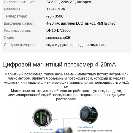
Силовое питание:
24V DC, 220V AC, батарея
Давление:
1.6-4.0MPa
Температура:
-20 к 350C
Выходной сигнал:
4-20mA, дисплей LCD, выход ИМПа ульс
Ряд измерения:
DN10-DN2000
Скайп:
summer.cap39
Среднее измерение:
вода и другая проводная жидкость
Цифровой магнитный потокомер 4-20mA
Магнитный потокомер, также называемый магнитным потокометром или
магнометром, является объемным потокометром, который измеряет
жидкости или жидкие слизи, имеющие минимальную проводимость 5 мкС/
см.
Магнитные потокометры обычно не работают с углеводородами,
дистиллированной водой, неводными растворами и непроводящими
растворами.