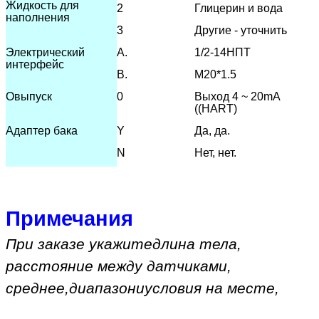
Жидкость для
2
Глицерин и вода
наполнения
3
Другие - уточнить
Электрический
А.
1/2-14НПТ
интерфейс
В.
М20*1.5
О
выпуск
0
Выход 4 ~ 20mA
((HART)
Адаптер бака
Y
Да, да.
N
Нет, нет.
Примечания
При заказе укажите
длина тела,
расстояние между датчиками,
среднее
,
диапазон
и
условия на месте
,