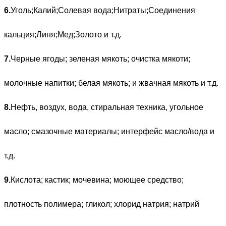
6.
Уголь;Калий;Солевая вода;Нитраты;Соединения
кальция;Линя;Мед;Золото и т.д.
7.
Черные ягоды; зеленая мякоть; очистка мякоти;
молочные напитки; белая мякоть; и жвачная мякоть и т.д.
8.
Нефть, воздух, вода, стиральная техника, угольное
масло; смазочные материалы; интерфейс масло/вода и
т.д.
9.
Кислота; кастик; мочевина; моющее средство;
плотность полимера; гликол; хлорид натрия; натрий