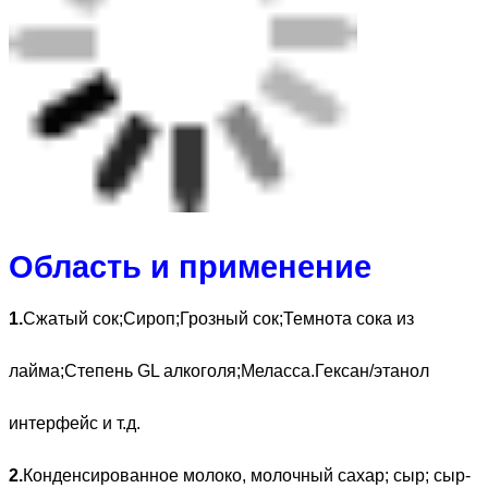
Область и применение
1.
Сжатый сок;Сироп;Грозный сок;Темнота сока из
лайма;Степень GL алкоголя;Меласса.Гексан/этанол
интерфейс и т.д.
2.
Конденсированное молоко, молочный сахар; сыр; сыр-