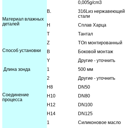
0,005g/cm3
В.
316L
из нержавеющей
стали
Материал влажных
деталей
H
Сплав Харца
T
Тантал
Z
T
Оп монтированный
Способ установки
В
Боковой монтаж
Y
Другие - уточнить
Длина зонда
1
500 мм
2
Другие - уточнить
H8
DN50
Соединение
H10
DN80
процесса
H12
DN100
H14
DN125
1
Силиконовое масло