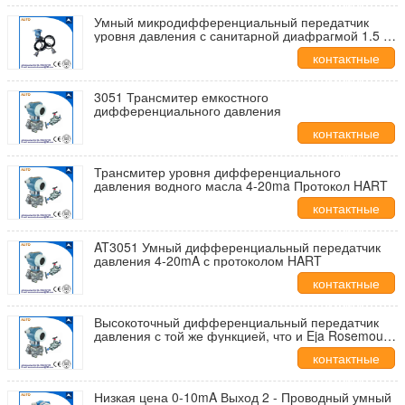
данные
Умный микродифференциальный передатчик
уровня давления с санитарной диафрагмой 1.5 ′′
Tri Clamp
контактные
данные
3051 Трансмитер емкостного
дифференциального давления
контактные
данные
Трансмитер уровня дифференциального
давления водного масла 4-20ma Протокол HART
контактные
данные
AT3051 Умный дифференциальный передатчик
давления 4-20mA с протоколом HART
контактные
данные
Высокоточный дифференциальный передатчик
давления с той же функцией, что и Eja Rosemount
Emerson Abb Etc.
контактные
данные
Низкая цена 0-10mA Выход 2 - Проводный умный