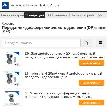
Yantai Auto Instrument Making Co.,Ltd
Главная страница
Продукция
О Компании
Наша фабрика
>>
Качество
Передатчик дифференциального давления (DP)
supplier.
(126)
DP 2bar дифференциал 420ma абсолютный
передатчик уровня давления с низкой стоимостью
контактные
данные
DP Industrial 4-20mA умный дифференциальный
передатчик давления цена
контактные
данные
OEM высокоточный дифференциальный
передатчик давления, используемый для
горизонтального потокомера
контактные