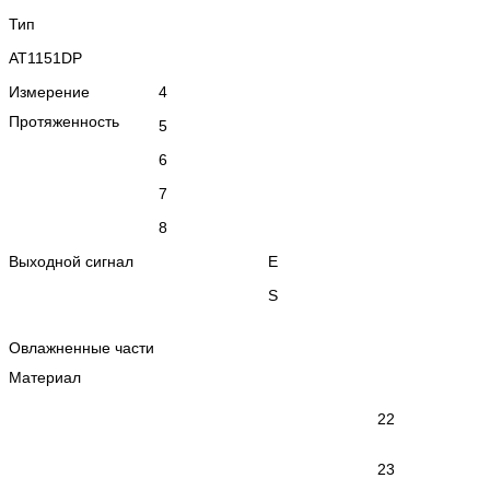
Тип
AT1151DP
Измерение
4
Протяженность
5
6
7
8
Выходной сигнал
Е
S
Овлажненные части
Материал
22
23