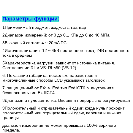
Параметры функции:
1Применимый предмет: жидкость, газ, пар
2Диапазон измерений: от 0 до 0,1 КПа до 0 до 40 МПа
3Выходный сигнал: 4 ~ 20mA DC
4Источник питания: 12 ~ 45В постоянного тока, 24В постоянного
тока в среднем
5Характеристика нагрузки: зависит от источника питания.
Соотношение RL и VS: RL≤50 (VS-12)
6. Показание габарита: несколько параметров и
многочисленные способы LCD указывают заголовок
7. защищенный от EX: a. Exd тип ExdllCT6 b. внутренняя
безопасность тип ExdllCT4
8Диапазон и нулевая точка: Внешняя непрерывно регулируемая
9Положительный и отрицательный сдвиг: когда нуль проходит
положительный или отрицательный сдвиг, верхняя и нижняя
границы
диапазон измерения не может превышать 100% верхнего
предела.