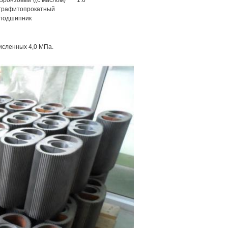
Бронзовый ((с маслом)
1.6
графитопрокатный
подшипник
исленных 4,0 МПа.