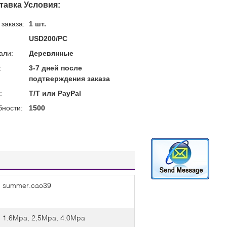
тавка Условия:
заказа:
1 шт.
USD200/PC
али:
Деревянные
:
3-7 дней после
подтверждения заказа
:
T/T или PayPal
бности:
1500
summer.cao39
1.6Mpa, 2,5Mpa, 4.0Mpa