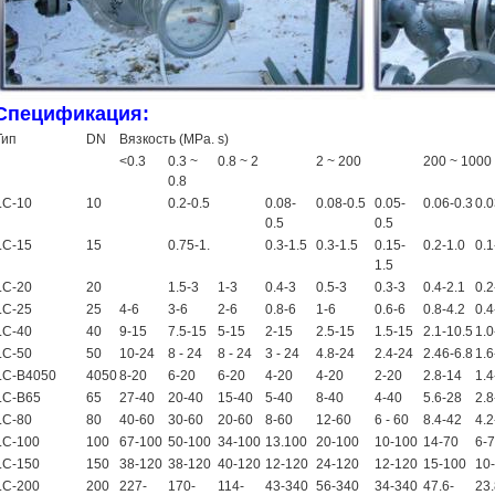
Спецификация:
Тип
DN
Вязкость (MPa. s)
<0.3
0.3 ~
0.8 ~ 2
2 ~ 200
200 ~ 1000
0.8
LC-10
10
0.2-0.5
0.08-
0.08-0.5
0.05-
0.06-0.3
0.0
0.5
0.5
LC-15
15
0.75-1.
0.3-1.5
0.3-1.5
0.15-
0.2-1.0
0.1
1.5
LC-20
20
1.5-3
1-3
0.4-3
0.5-3
0.3-3
0.4-2.1
0.2
LC-25
25
4-6
3-6
2-6
0.8-6
1-6
0.6-6
0.8-4.2
0.4
LC-40
40
9-15
7.5-15
5-15
2-15
2.5-15
1.5-15
2.1-10.5
1.0
LC-50
50
10-24
8 - 24
8 - 24
3 - 24
4.8-24
2.4-24
2.46-6.8
1.6
LC-B4050
4050
8-20
6-20
6-20
4-20
4-20
2-20
2.8-14
1.4
LC-B65
65
27-40
20-40
15-40
5-40
8-40
4-40
5.6-28
2.8
LC-80
80
40-60
30-60
20-60
8-60
12-60
6 - 60
8.4-42
4.2
LC-100
100
67-100
50-100
34-100
13.100
20-100
10-100
14-70
6-
LC-150
150
38-120
38-120
40-120
12-120
24-120
12-120
15-100
10
LC-200
200
227-
170-
114-
43-340
56-340
34-340
47.6-
23.