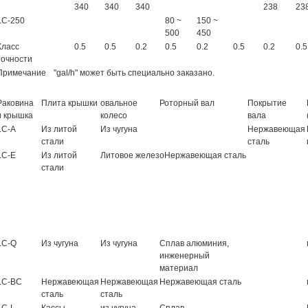
340
340
340
238
23
LC-250
80 ~
150 ~
500
450
Класс
0.5
0.5
0.2
0.5
0.2
0.5
0.2
0.5
точности
Примечание
"gal/h" может быть специально заказано.
Раковина
Плита крышки
овальное
Роторный вал
Покрытие
и крышка
колесо
вала
LC-A
Из литой
Из чугуна
Нержавеющая
стали
сталь
LC-E
Из литой
Литовое железоНержавеющая сталь
стали
LC-Q
Из чугуна
Из чугуна
Сплав алюминия,
инженерный
материал
LC-BC
Нержавеющая
Нержавеющая
Нержавеющая сталь
сталь
сталь