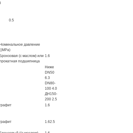
8
0.5
Номинальное давление
((MPa)
Бронзовая (с маслом) или
1.6
прокатная подшипница
Ниже
DN50
6.3
DN80-
100 4.0
ДН150-
200 2.5
графит
1.6
графит
1.62.5