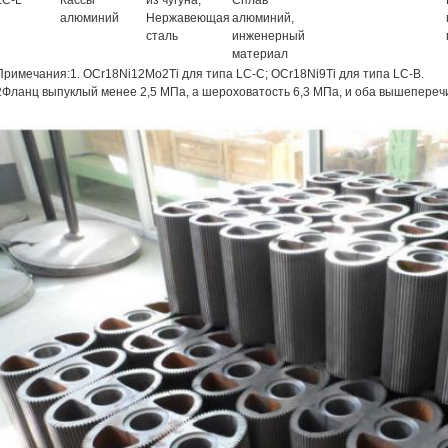
LC-L
Кассы
из чугуна,
Сплав
алюминий
Нержавеющая
алюминий,
сталь
инженерный
материал
Примечания:1. OCr18Ni12Mo2Ti для типа LC-C; OCr18Ni9Ti для типа LC-B.
2Фланц выпуклый менее 2,5 МПа, а шероховатость 6,3 МПа, и оба вышепереч