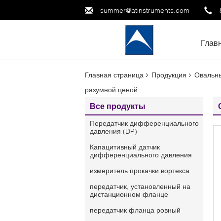
summer@atinstruments.com
Глав
Главная страница
Продукция
Овальны
разумной ценой
Все продукты
Передатчик дифференциального
давления (DP)
Капацитивный датчик
дифференциального давления
измеритель прокачки вортекса
передатчик, установленный на
дистанционном фланце
передатчик фланца ровный