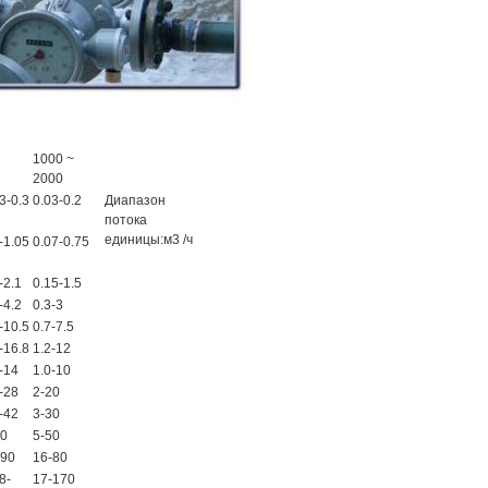
1000 ~
2000
3-0.3
0.03-0.2
Диапазон
потока
единицы:м3 /ч
-1.05
0.07-0.75
-2.1
0.15-1.5
-4.2
0.3-3
-10.5
0.7-7.5
-16.8
1.2-12
-14
1.0-10
-28
2-20
-42
3-30
70
5-50
-90
16-80
8-
17-170