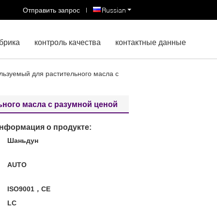
Отправить запрос
|
Russian
брика
контроль качества
контактные данные
льзуемый для растительного масла с
ьного масла с разумной ценой
нформация о продукте:
Шаньдун
:
AUTO
ISO9001，CE
LC