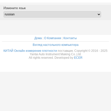
радном
нефти с низкой
молока / Онлайн-
изделий с
добыче 
 низкой
ценой Made in
измеритель
выходом 4-20mA,
низкой 
Измените язык
ой,
China
плотности с
сделанный в
Made in
нный в
низкой ценой
Китае
тае
Made in China
Дома
|
О Компании
|
Контакты
Взгляд настольного компьютера
КИТАЙ Онлайн измерение плотности
поставщик. Copyright © 2016 - 2025
Yantai Auto Instrument Making Co.,Ltd.
All rights reserved. Developed by
ECER