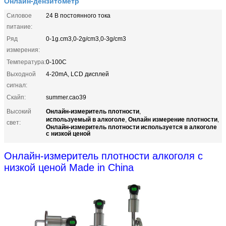
Онлайн-дензитометр
Силовое
24 В постоянного тока
питание:
Ряд
0-1g.cm3,0-2g/cm3,0-3g/cm3
измерения:
Температура:
0-100C
Выходной
4-20mA, LCD дисплей
сигнал:
Скайп:
summer.cao39
Онлайн-измеритель плотности
Высокий
,
используемый в алкоголе
Онлайн измерение плотности
,
,
свет:
Онлайн-измеритель плотности используется в алкоголе
с низкой ценой
Онлайн-измеритель плотности алкоголя с
низкой ценой Made in China