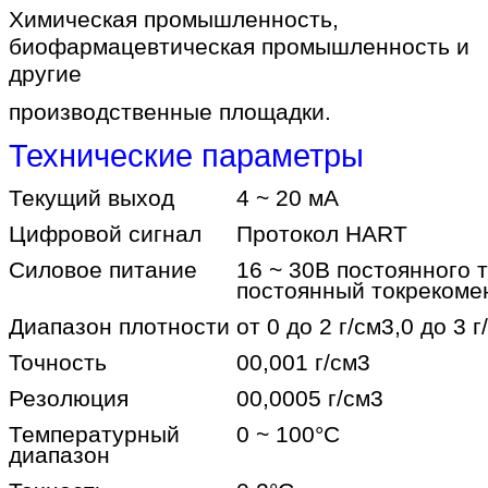
Химическая промышленность,
биофармацевтическая промышленность и
другие
производственные площадки.
Технические параметры
Текущий выход
4 ~ 20 мА
Цифровой сигнал
Протокол HART
Силовое питание
16 ~ 30В постоянного 
постоянный ток
рекоме
Диапазон плотности
от 0 до 2 г/см3,0 до 3 г
Точность
00,001 г/см3
Резолюция
00,0005 г/см3
Температурный
0 ~ 100
°C
диапазон