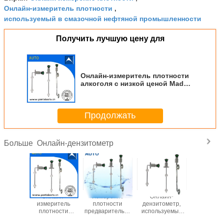
Онлайн-измеритель плотности
,
используемый в смазочной нефтяной промышленности
Получить лучшую цену для
Онлайн-измеритель плотности
алкоголя с низкой ценой Made
in China
Продолжать
Онлайн-дензитометр
Больше
айн-
Онлайн-
Измерение
Онлайн-
Онла
итель
измеритель
плотности
дензитометр,
измери
ости,
плотности
предварительно
используемый
плотн
уемый в
используется в
конденсированного
для химических
использу