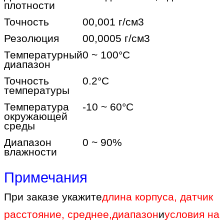
плотности
Точность
00,001 г/см3
Резолюция
00,0005 г/см3
Температурный
0 ~ 100
°C
диапазон
Точность
0.2
°C
температуры
Температура
-10 ~ 60
°C
окружающей
среды
Диапазон
0 ~ 90%
влажности
Примечания
При заказе укажите
длина корпуса, датчик
расстояние, среднее
,
диапазон
и
условия на