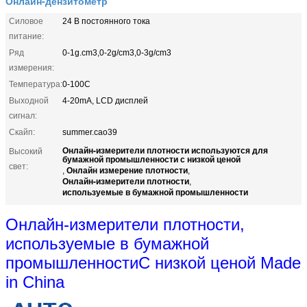
Онлайн-дензитометр
Силовое
24 В постоянного тока
питание:
Ряд
0-1g.cm3,0-2g/cm3,0-3g/cm3
измерения:
Температура:
0-100C
Выходной
4-20mA, LCD дисплей
сигнал:
Скайп:
summer.cao39
Онлайн-измерители плотности используются для
Высокий
бумажной промышленности с низкой ценой
свет:
Онлайн измерение плотности
,
,
Онлайн-измерители плотности
,
используемые в бумажной промышленности
Онлайн-измерители плотности,
используемые в бумажной
промышленности
С низкой ценой Made
in China