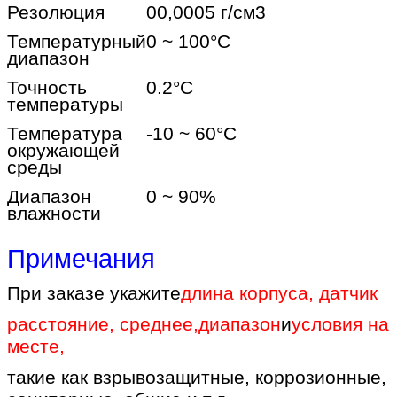
Резолюция
00,0005 г/см3
Температурный
0 ~ 100
°C
диапазон
Точность
0.2
°C
температуры
Температура
-10 ~ 60
°C
окружающей
среды
Диапазон
0 ~ 90%
влажности
Примечания
При заказе укажите
длина корпуса, датчик
расстояние, среднее
,
диапазон
и
условия на
месте
,
такие как взрывозащитные, коррозионные,