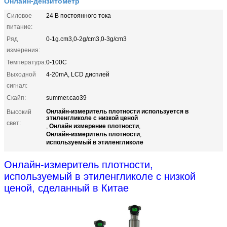
Онлайн-дензитометр
Силовое
24 В постоянного тока
питание:
Ряд
0-1g.cm3,0-2g/cm3,0-3g/cm3
измерения:
Температура:
0-100C
Выходной
4-20mA, LCD дисплей
сигнал:
Скайп:
summer.cao39
Онлайн-измеритель плотности используется в
Высокий
этиленгликоле с низкой ценой
свет:
Онлайн измерение плотности
,
,
Онлайн-измеритель плотности
,
используемый в этиленгликоле
Онлайн-измеритель плотности,
используемый в этиленгликоле с низкой
ценой, сделанный в Китае