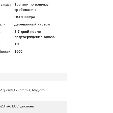
заказа:
1pc или по вашему
требованию
USD1000/pc
али:
деревянный картон
:
3-7 дней после
подтверждения заказа
:
T/T
бности:
1500
-1g.cm3,0-2g/cm3,0-3g/cm3
-20mA, LCD дисплей