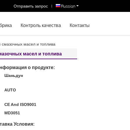
Отправить запрос
|
Russian
брика
Контроль качества
Контакты
 смазочных масел и топлива
мазочных масел и топлива
нформация о продукте:
Шаньдун
:
AUTO
CE And ISO9001
MD3051
тавка Условия: