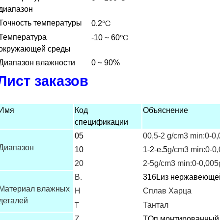
диапазон
°C
Точность температуры
0.2
°C
Температура
-10 ~ 60
окружающей среды
Диапазон влажности
0 ~ 90%
Лист заказов
Имя
Код
Объяснение
спецификации
05
00,5-2 g/cm3 min:0-0
Диапазон
10
1-2-е.5
g/cm3 min:0-0
20
2-5g/cm3 min:0-0,00
В.
316L
из нержавеюще
Материал влажных
H
Сплав Харца
деталей
T
Тантал
Z
T
Оп монтированный