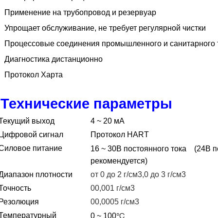
Применение на трубопровод и резервуар
Упрощает обслуживание, не требует регулярной чистки
Процессовые соединения промышленного и санитарного 
Диагностика дистанционно
Протокол Харта
Технические параметры
Текущий выход
4 ~ 20 мА
Цифровой сигнал
Протокол HART
Силовое питание
16 ~ 30В постоянного тока
(24В п
рекомендуется)
Диапазон плотности
от 0 до 2 г/см3,0 до 3 г/см3
Точность
00,001 г/см3
Резолюция
00,0005 г/см3
°C
Температурный
0 ~ 100