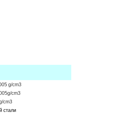
,005 g/cm3
,005g/cm3
5g/cm3
й стали