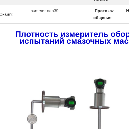
summer.cao39
Протокол
H
Скайп:
общения:
Плотность измеритель обо
испытаний смазочных мас