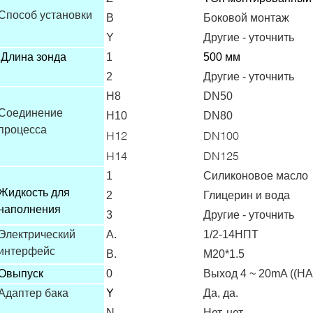
Способ установки
В
Боковой монтаж
Y
Другие - уточнить
Длина зонда
1
500 мм
2
Другие - уточнить
H8
DN50
Соединение
H10
DN80
процесса
H12
DN100
H14
DN125
1
Силиконовое масло
Жидкость для
2
Глицерин и вода
наполнения
3
Другие - уточнить
Электрический
А.
1/2-14НПТ
интерфейс
В.
М20*1.5
О
выпуск
0
Выход 4 ~ 20mA ((H
Адаптер бака
Y
Да, да.
N
Нет, нет.