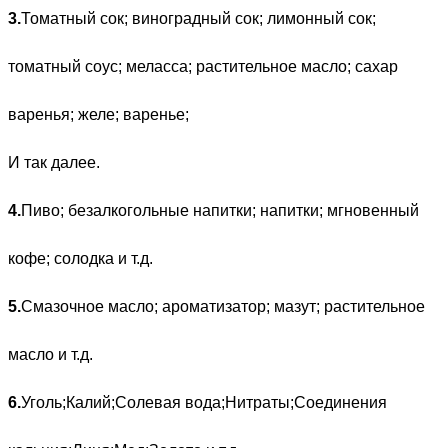
3.
Томатный сок; виноградный сок; лимонный сок;
томатный соус; меласса; растительное масло; сахар
варенья; желе; варенье;
И так далее.
4.
Пиво; безалкогольные напитки; напитки; мгновенный
кофе; солодка и т.д.
5.
Смазочное масло; ароматизатор; мазут; растительное
масло и т.д.
6.
Уголь;Калий;Солевая вода;Нитраты;Соединения