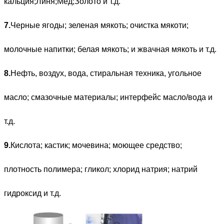
кальция;Линя;Мед;Золото и т.д.
7.
Черные ягоды; зеленая мякоть; очистка мякоти;
молочные напитки; белая мякоть; и жвачная мякоть и т.д.
8.
Нефть, воздух, вода, стиральная техника, угольное
масло; смазочные материалы; интерфейс масло/вода и
т.д.
9.
Кислота; кастик; мочевина; моющее средство;
плотность полимера; гликол; хлорид натрия; натрий
гидроксид и т.д.