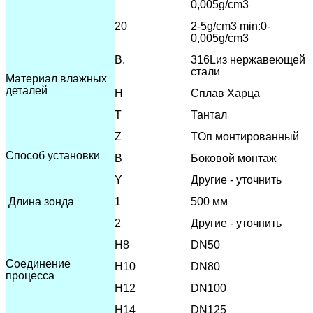
0,005g/cm3
20
2-5g/cm3 min:0-
0,005g/cm3
В.
316L
из нержавеющей
стали
Материал влажных
деталей
H
Сплав Харца
T
Тантал
Z
T
Оп монтированный
Способ установки
В
Боковой монтаж
Y
Другие - уточнить
Длина зонда
1
500 мм
2
Другие - уточнить
H8
DN50
Соединение
H10
DN80
процесса
H12
DN100
H14
DN125