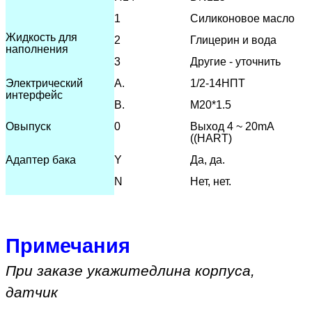
1
Силиконовое масло
Жидкость для
2
Глицерин и вода
наполнения
3
Другие - уточнить
Электрический
А.
1/2-14НПТ
интерфейс
В.
М20*1.5
О
выпуск
0
Выход 4 ~ 20mA
((HART)
Адаптер бака
Y
Да, да.
N
Нет, нет.
Примечания
При заказе укажите
длина корпуса,
датчик