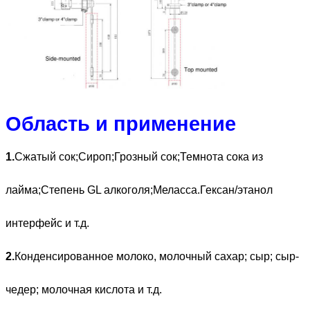
Область и применение
1.
Сжатый сок;Сироп;Грозный сок;Темнота сока из
лайма;Степень GL алкоголя;Меласса.Гексан/этанол
интерфейс и т.д.
2.
Конденсированное молоко, молочный сахар; сыр; сыр-
чедер; молочная кислота и т.д.